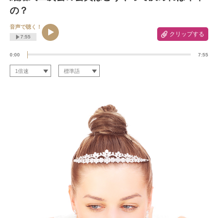
の？
音声で聴く！
クリップする
7:55
0:00
7:55