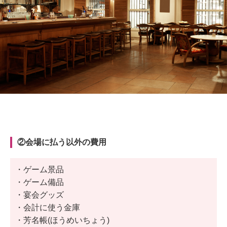
②会場に払う以外の費用
・ゲーム景品
・ゲーム備品
・宴会グッズ
・会計に使う金庫
・芳名帳(
ほうめいちょう)