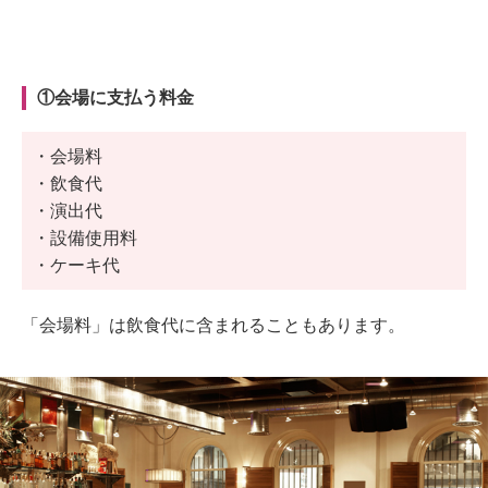
①会場に支払う料金
・会場料
・飲食代
・演出代
・設備使用料
・ケーキ代
「会場料」は飲食代に含まれることもあります。