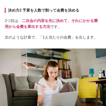
決め方2
予算を人数で割って会費を決める
2
つ目は、
二次会の内容を先に決めて、それにかかる費
用
から
会費
を算出する
方法
です。
次のような計算で、「1
人当たりの会費」を出します。