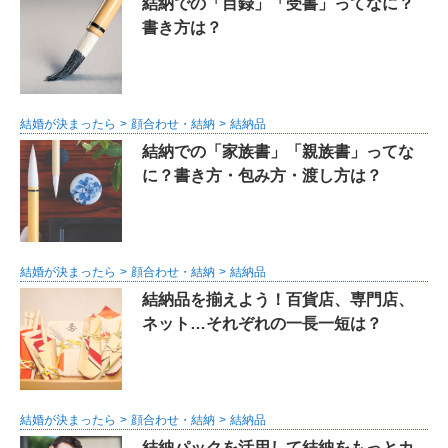
結納での「目録」「受書」ってなに？
書き方は？
結婚が決まったら
顔合わせ・結納
結納品
結納での「家族書」「親族書」ってな
に？書き方・包み方・渡し方は？
結婚が決まったら
顔合わせ・結納
結納品
結納品を揃えよう！百貨店、専門店、
ネット…それぞれの一長一短は？
結婚が決まったら
顔合わせ・結納
結納品
結納パックを活用して結納をもっとカ