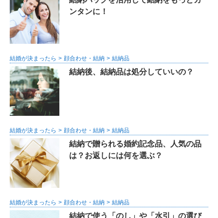
ンタンに！
結婚が決まったら
顔合わせ・結納
結納品
結納後、結納品は処分していいの？
結婚が決まったら
顔合わせ・結納
結納品
結納で贈られる婚約記念品、人気の品
は？お返しには何を選ぶ？
結婚が決まったら
顔合わせ・結納
結納品
結納で使う「のし」や「水引」の選び