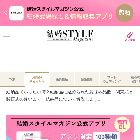
結婚が
フォト
結婚式
結納品
TOP
婚約指輪
結婚指輪
決まったら
ウェディング
挙げ
結納品ていったい何？結納品に込められた意味や品数、関東式と
関西式の違いまで、結納品について解説します。