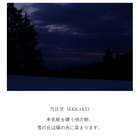
SEKKAKEI
雪佳景
冬化粧を纏う頃の朝、
雪の丘は陽の光に染まります。