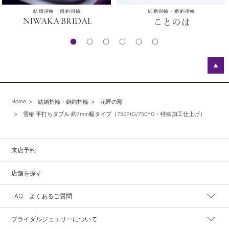
結婚指輪・婚約指輪
結婚指輪・婚約指輪
NIWAKA BRIDAL
ことのは
▲
Home
結婚指輪・婚約指輪
花匠の彫
雪椿 平打ちダブル 約7mm幅タイプ（750PtG/750YG・特殊加工仕上げ）
来店予約
店舗を探す
FAQ よくあるご質問
ブライダルジュエリーについて