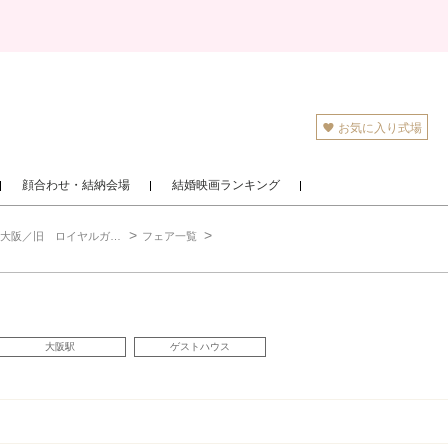
お気に入り式場
顔合わせ・結納会場
結婚映画ランキング
／旧 ロイヤルガーデン大阪梅田）
フェア一覧
大阪駅
ゲストハウス