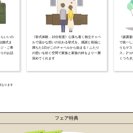
たらいいの
《挙式体験…10分程度》心落ち着く独立チャペ
《披露宴
結婚式ま
ルで温かな想いの伝わる挙式を。感謝と祝福に
で統一し
ージ・ご希
満ちた1日がこのチャペルから始まる！ふたり
りもゲス
たりのお話
の想いを紡ぐ空間で家族と家族の絆をより一層
ス」2つ
深めてくれます
くつろぎ
異なります
フェア特典