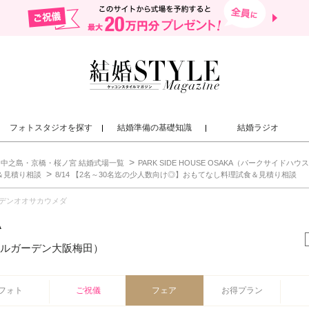
フォトスタジオを探す
結婚準備の基礎知識
結婚ラジオ
中之島・京橋・桜ノ宮 結婚式場一覧
PARK SIDE HOUSE OSAKA（パークサイドハウス大阪
＆見積り相談
8/14 【2名～30名迄の少人数向け◎】おもてなし料理試食＆見積り相談
デンオオサカウメダ
A
ルガーデン大阪梅田）
フォト
ご祝儀
フェア
お得プラン