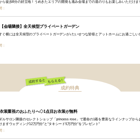
から徒歩8分の好立地！うめきたエリアの開発も進み会場までの道のりもお楽しみいただけま
間：
【会場隣接】全天候型プライベートガーデン
すぐ横には全天候型のプライベートガーデンが♪たいせつな皆様とアットホームにお過ごしい
間：
成約特典
成約するともらえ
る！
衣装重視のおふたりへ◇1点目お衣装が無料
ダルサロン隣接のセレクトショップ「princess rose」で運命の1着を豊富なラインナップから
ますウェディング12万円分’’と’’タキシード5万円分’’をプレゼント’’
間：