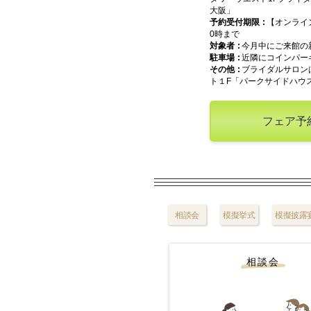
大阪」
予約受付期限
【オンライ
0時まで
対象者
今月中にご来館の
駐車場
近隣にコインパー
その他
ブライダルサロン
ト１F「パークサイドハウ
フェア予
相談会
模擬挙式
模擬披露
相談会