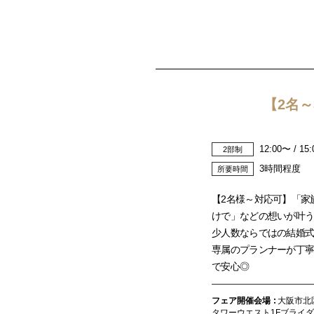
【2名
12:00〜 / 15
2部制
3時間程度
所要時間
【2名様～対応可】「家
けで」などの想いが叶
少人数ならではの結婚式
専属のプランナーが丁寧
で安心◎
フェア開催会場
大阪市北区
タワーウエスト1Fブライ