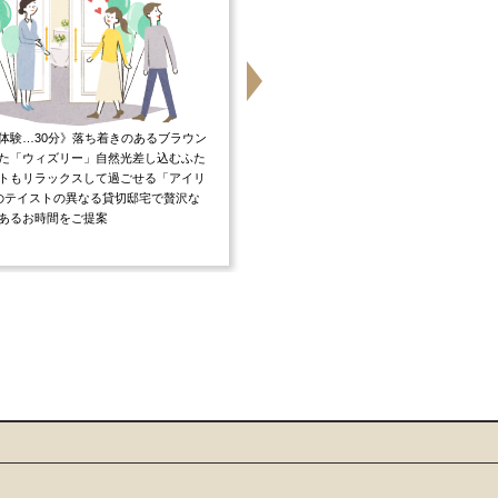
体験…30分》落ち着きのあるブラウン
《4万円相当無料試食…30分 》オープン
た「ウィズリー」自然光差し込むふた
ンからお届けする絶品料理でゲストをお
トもリラックスして過ごせる「アイリ
し♪産地や旬の味覚にこだわり厳選した
のテイストの異なる貸切邸宅で贅沢な
生かした五感で感じるお料理をお楽しみ
あるお時間をご提案
けます。