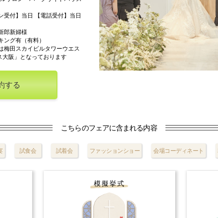
ン受付】当日 【電話受付】当日
新郎新婦様
キング有（有料）
は梅田スカイビルタワーウエス
ス大阪」となっております
約する
こちらのフェアに含まれる内容
宴
試食会
試着会
ファッションショー
会場コーディネート
模擬挙式