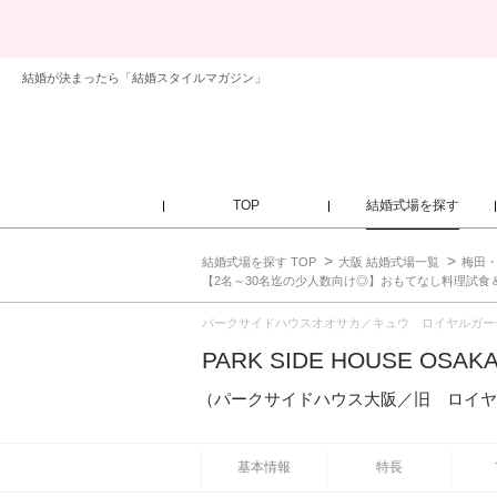
結婚が決まったら「結婚スタイルマガジン」
TOP
結婚式場を探す
結婚式場を探す TOP
大阪 結婚式場一覧
梅田・
【2名～30名迄の少人数向け◎】おもてなし料理試食
パークサイドハウスオオサカ／キュウ ロイヤルガー
PARK SIDE HOUSE OSAK
（パークサイドハウス大阪／旧 ロイヤ
基本情報
特長