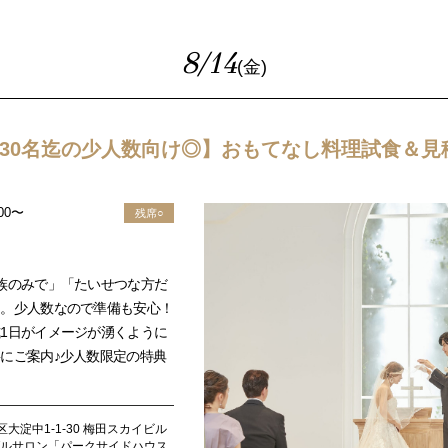
8/14
(金)
～30名迄の少人数向け◎】おもてなし料理試食＆見
:00〜
残席○
族のみで」「たいせつな方だ
う。少人数なので準備も安心！
1日がイメージが湧くように
にご案内♪少人数限定の特典
大淀中1-1-30 梅田スカイビル
ダルサロン「パークサイドハウス