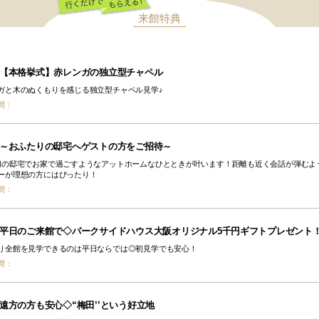
来館特典
行くだけでもらえ
る！
【本格挙式】赤レンガの独立型チャペル
ガと木のぬくもりを感じる独立型チャペル見学♪
間：
～おふたりの邸宅へゲストの方をご招待～
切の邸宅でお家で過ごすようなアットホームなひとときが叶います！距離も近く会話が弾むよ
ーが理想の方にはぴったり！
間：
平日のご来館で◇パークサイドハウス大阪オリジナル5千円ギフトプレゼント
り全館を見学できるのは平日ならでは◎初見学でも安心！
間：
遠方の方も安心◇“梅田’’という好立地