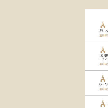
赤レン
適用期
1組貸
ーティ
適用期
ゆった
適用期