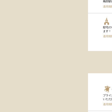
梅田駅
適用期
邸宅の
ます！
適用期
ブライ
いただけ
適用期