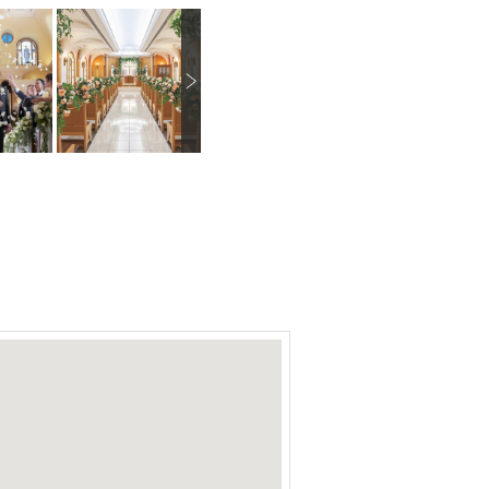
N
画像を拡大
画像を拡大
画像を拡大
e
x
t