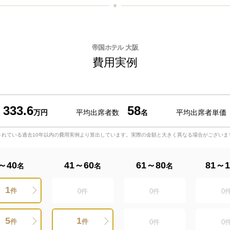
帝国ホテル 大阪
費用実例
333.6
58
万円
平均出席者数
名
平均出席者単価
されている過去10年以内の費用実例より算出しています。実際の金額と大きく異なる場合がございま
～40
41～60
61～80
81～1
名
名
名
1
件
0
件
0
件
0
5
1
件
件
0
件
0