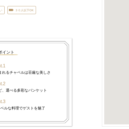
い
３０人以下OK
ポイント
t.1
まれるチャペルは荘厳な美しさ
t.2
ど、選べる多彩なバンケット
t.3
レベルな料理でゲストを魅了