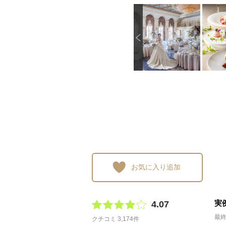
P
画像を拡大
画像を拡大
画像を拡大
画像
r
e
v
i
o
u
s
お気に入り追加
実
4.07
最終
クチコミ 3,174件