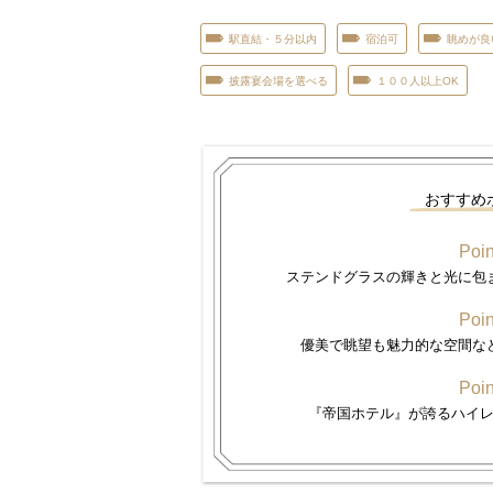
駅直結・５分以内
宿泊可
眺めが良
披露宴会場を選べる
１００人以上OK
おすすめ
Poin
ステンドグラスの輝きと光に包
Poin
優美で眺望も魅力的な空間な
Poin
『帝国ホテル』が誇るハイ