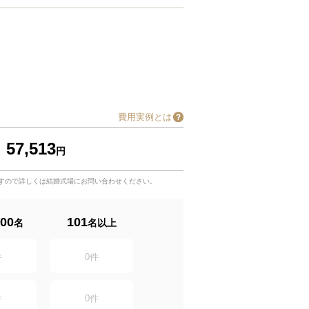
費用実例とは
57,513
円
すので詳しくは結婚式場にお問い合わせください。
00
101
名
名以上
件
0
件
件
0
件