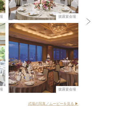
場
披露宴会場
N
e
x
t
場
披露宴会場
式場の写真／ムービーを見る ▶︎