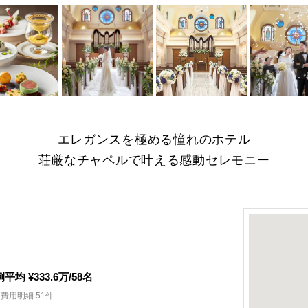
を拡大
画像を拡大
画像を拡大
画像を拡大
エレガンスを極める憧れのホテル
荘厳なチャペルで叶える感動セレモニー
例平均
¥333.6
万/
58
名
費用明細 51件