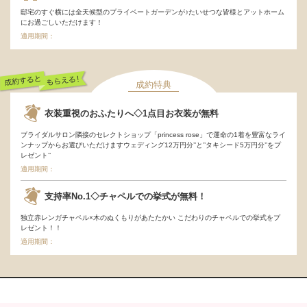
邸宅のすぐ横には全天候型のプライベートガーデンが♪たいせつな皆様とアットホーム
にお過ごしいただけます！
適用期間：
成約特典
成約するともらえ
衣装重視のおふたりへ◇1点目お衣装が無料
る！
ブライダルサロン隣接のセレクトショップ「princess rose」で運命の1着を豊富なライ
ンナップからお選びいただけますウェディング12万円分’’と’’タキシード5万円分’’をプ
レゼント’’
適用期間：
支持率No.1◇チャペルでの挙式が無料！
独立赤レンガチャペル×木のぬくもりがあたたかい こだわりのチャペルでの挙式をプ
レゼント！！
適用期間：