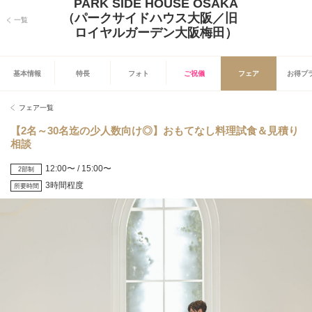
PARK SIDE HOUSE OSAKA
（パークサイドハウス大阪／旧
一覧
ロイヤルガーデン大阪梅田）
基本情報
特長
フォト
ご祝儀
フェア
お得プ
フェア一覧
【2名～30名迄の少人数向け◎】おもてなし料理試食＆見積り
相談
12:00〜 / 15:00〜
2部制
3時間程度
所要時間