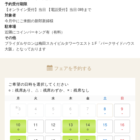
予約受付期限
【オンライン受付】当日 【電話受付】当日 0時まで
対象者
今月中にご来館の新郎新婦様
駐車場
近隣にコインパーキング有（有料）
その他
ブライダルサロンは梅田スカイビルタワーウエスト１F「パークサイドハウス
大阪」となっております
フェアを予約する
ご希望の日時を選択してください
○：残席あり、△：残席わずか、×：残席なし
月
火
水
木
金
土
日
8
3
4
5
6
7
8
9
-
-
-
-
-
-
-
10
11
12
13
14
15
16
○
-
-
○
○
-
-