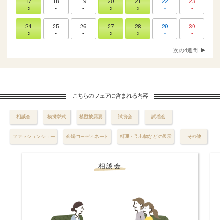
17
18
19
20
21
22
23
○
-
-
○
○
-
-
24
25
26
27
28
29
30
○
-
-
○
○
-
-
次の4週間
こちらのフェアに含まれる内容
相談会
模擬挙式
模擬披露宴
試食会
試着会
ファッションショー
会場コーディネート
料理・引出物などの展示
その他
相談会