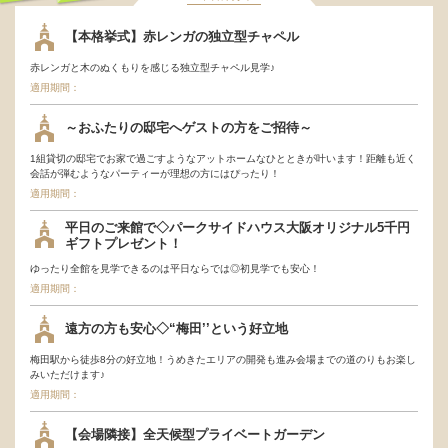
行くだけでもらえ
【本格挙式】赤レンガの独立型チャペル
る！
赤レンガと木のぬくもりを感じる独立型チャペル見学♪
適用期間：
～おふたりの邸宅へゲストの方をご招待～
1組貸切の邸宅でお家で過ごすようなアットホームなひとときが叶います！距離も近く
会話が弾むようなパーティーが理想の方にはぴったり！
適用期間：
平日のご来館で◇パークサイドハウス大阪オリジナル5千円
ギフトプレゼント！
ゆったり全館を見学できるのは平日ならでは◎初見学でも安心！
適用期間：
遠方の方も安心◇“梅田’’という好立地
梅田駅から徒歩8分の好立地！うめきたエリアの開発も進み会場までの道のりもお楽し
みいただけます♪
適用期間：
【会場隣接】全天候型プライベートガーデン