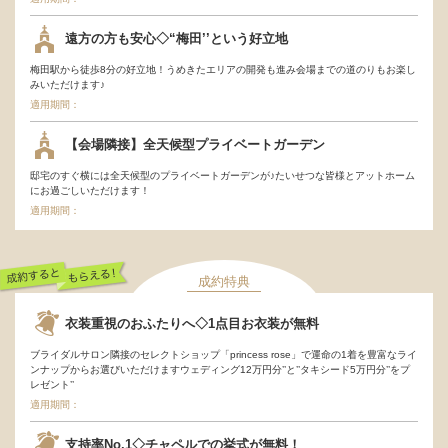
遠方の方も安心◇“梅田’’という好立地
梅田駅から徒歩8分の好立地！うめきたエリアの開発も進み会場までの道のりもお楽し
みいただけます♪
適用期間：
【会場隣接】全天候型プライベートガーデン
邸宅のすぐ横には全天候型のプライベートガーデンが♪たいせつな皆様とアットホーム
にお過ごしいただけます！
適用期間：
成約特典
成約するともらえ
衣装重視のおふたりへ◇1点目お衣装が無料
る！
ブライダルサロン隣接のセレクトショップ「princess rose」で運命の1着を豊富なライ
ンナップからお選びいただけますウェディング12万円分’’と’’タキシード5万円分’’をプ
レゼント’’
適用期間：
支持率No.1◇チャペルでの挙式が無料！