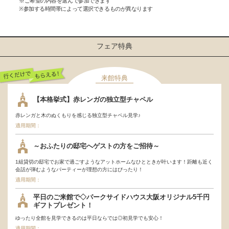
※ご希望の内容を選んで参加できます
※参加する時間帯によって選択できるものが異なります
フェア特典
来館特典
行くだけでもらえ
【本格挙式】赤レンガの独立型チャペル
る！
赤レンガと木のぬくもりを感じる独立型チャペル見学♪
適用期間：
～おふたりの邸宅へゲストの方をご招待～
1組貸切の邸宅でお家で過ごすようなアットホームなひとときが叶います！距離も近く
会話が弾むようなパーティーが理想の方にはぴったり！
適用期間：
平日のご来館で◇パークサイドハウス大阪オリジナル5千円
ギフトプレゼント！
ゆったり全館を見学できるのは平日ならでは◎初見学でも安心！
適用期間：