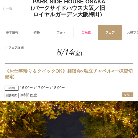
PARK SIDE HOUSE OSAKA
（パークサイドハウス大阪／旧
一覧
ロイヤルガーデン大阪梅田）
基本情報
特長
フォト
ご祝儀
フェア
お得プ
フェア詳細
8/14
(金)
《お仕事帰り＆クイックOK》相談会×独立チャペル×一棟貸切
邸宅
16:00〜 / 17:00〜 / 18:00〜
3部制
3時間程度
残席△
所要時間