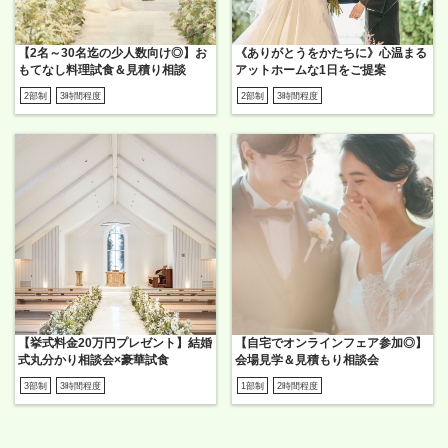
【2名～30名迄の少人数向け◎】お
《ありがとうをかたちに》心温まる
もてなし料理試食＆見積り相談
アットホームな1日をご提案
2部制
3時間程度
2部制
3時間程度
【挙式料金20万円プレゼント】結婚
【自宅でオンラインフェア参加◎】
式丸分かり相談会×豪華試食
会場見学＆見積もり相談会
3部制
3時間程度
1部制
2時間程度