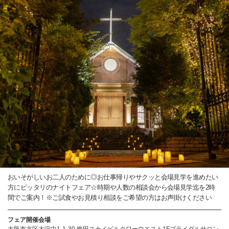
おいそがしいお二人のために◎お仕事帰りやサクッと会場見学を進めたい
方にピッタリのナイトフェア☆時期や人数の相談会から会場見学迄を2時
間でご案内！※ご試食やお見積り相談をご希望の方はお声掛けください
フェア開催会場
大阪市北区大淀中1-1-30 梅田スカイビルタワーウエスト1Fブライダルサロン