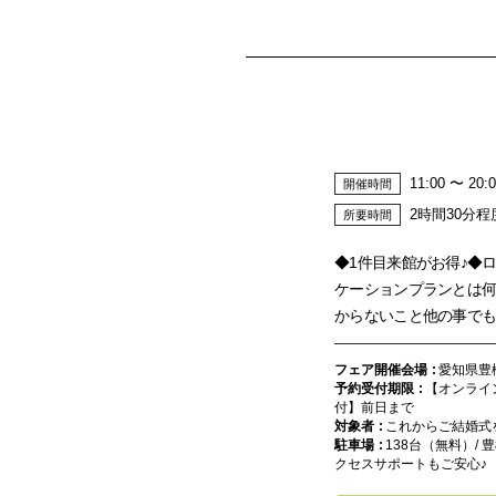
11:00 〜 20:
開催時間
2時間30分程
所要時間
◆1件目来館がお得♪◆
ケーションプランとは
からないこと他の事で
フェア開催会場
愛知県豊
予約受付期限
【オンライ
付】前日まで
対象者
これからご結婚式
駐車場
138台（無料）/
クセスサポートもご安心♪