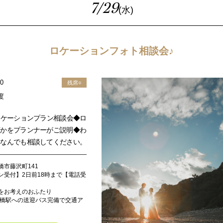
7/29
(水)
ロケーションフォト相談会♪
00
残席○
度
ロケーションプラン相談会◆ロ
何かをプランナーがご説明◆わ
もなんでも相談してください。
橋市藤沢町141
ン受付】2日前18時まで【電話受
をお考えのおふたり
 豊橋駅への送迎バス完備で交通ア