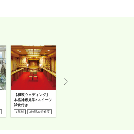
N
ex
【和装ウェディング】
【期間限定】季節のウ
【少人数・
t
本格神殿見学×スイーツ
ェデイング相談会♪
会】ウェデ
試食付き
ア
1部制
2時間30分程度
1部制
2時間30分程度
1部制
2