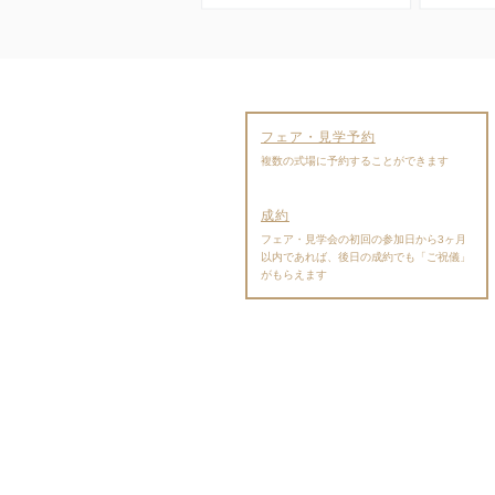
フェア・見学予約
複数の式場に予約することができます
成約
フェア・見学会の初回の参加日から3ヶ月
以内であれば、後日の成約でも「ご祝儀」
がもらえます