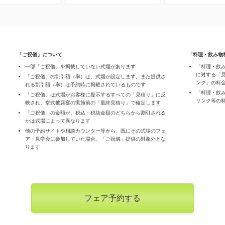
「ご祝儀」について
「料理・飲み物
一部「ご祝儀」を掲載していない式場があります
「料理・飲
に対する「
「ご祝儀」の割引額（率）は、式場が設定します。また提供さ
ンク」の料
れる割引額（率）は予約時に掲載されているものです
「料理・飲
「ご祝儀」は式場がお客様に提示するすべての「見積り」に反
リンク等の
映され、挙式披露宴の実施前の「最終見積り」で確定します
「ご祝儀」の金額が、税込・税抜金額のどちらから割引される
かは式場によって異なります
他の予約サイトや相談カウンター等から、既にその式場のフェ
ア・見学会に参加していた場合、「ご祝儀」提供の対象外とな
ります
フェア予約する