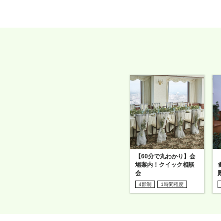
【60分で丸わかり】会
場案内！クイック相談
会
4部制
1時間程度