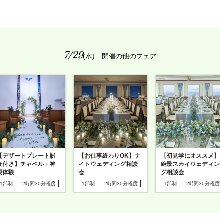
7/29
(水) 開催の他のフェア
【デザートプレート試
【お仕事終わりOK】ナ
【初見学にオススメ】
食付き】チャペル・神
イトウェディング相談
絶景スカイウェディン
殿体験
会
グ相談会
1部制
2時間30分程度
1部制
2時間30分程度
1部制
2時間30分程度