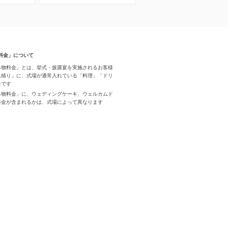
料金」について
み物料金」とは、挙式・披露宴を実施されるお客様
見積り」に、式場が通常入れている「料理」「ドリ
金です
み物料金」に、ウェディングケーキ、ウェルカムド
料金が含まれるかは、式場によって異なります