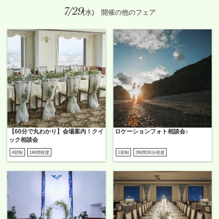
7/29
(水) 開催の他のフェア
【60分で丸わかり】会場案内！クイ
ロケーションフォト相談会♪
ック相談会
4部制
1時間程度
1部制
2時間30分程度