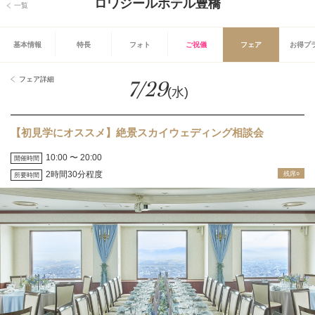
ロワジールホテル豊橋
一覧
基本情報
特長
フォト
ご祝儀
フェア
お得プ
フェア詳細
7/29
(水)
【初見学にオススメ】絶景スカイウェディング相談会
10:00 〜 20:00
開催時間
2時間30分程度
残席○
所要時間