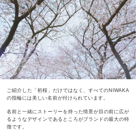
婚約指輪
購入後
婚約・結婚指輪の傷は直せる？原因や
修理方法、注意点を解説！
婚約指輪
購入後
結婚指輪の永久保証は信用できる？永
久無料の問題点と、保証で本当に大切
なこと
婚約指輪
購入後
婚約指輪のサイズ変更はできる？注文
後〜受取り後の対処法と注意点【専門