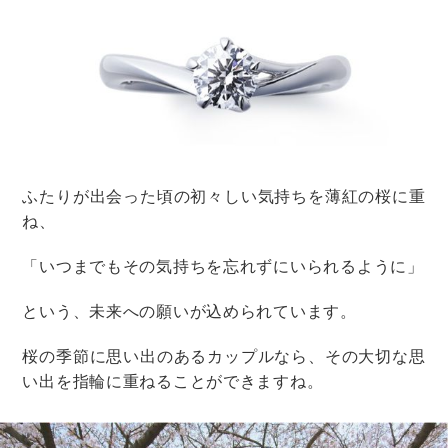
婚約指輪
購入後
婚約・結婚指輪の修理相場まとめ！無
料クリーニングから有料修理まで
婚約指輪
購入後
婚約・結婚指輪のアフターサービスで
後悔しない！購入前に見るべき6つのポ
イント
婚約指輪
購入後
婚約・結婚指輪のサイズ直し｜3つの方
法と期間・注意点をプロが解説！