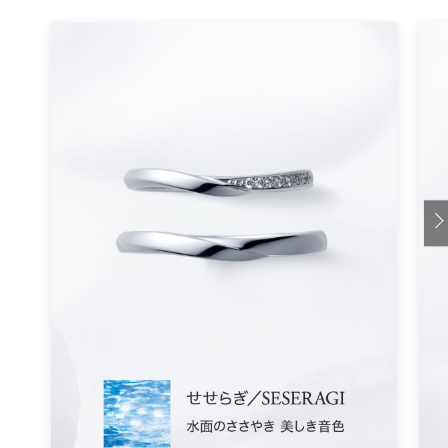
家監修】
婚約指輪
価格
20万～30万円台の婚約指輪、どんなも
のがあるの？おすすめを紹介！
婚約指輪
価格
婚約指輪100万円以上を選んだ人は●
割！価格帯別デザインを一挙紹介
婚約指輪
価格
婚約指輪の予算の聞き方どうする？一
緒に選ぶ前に知りたい相場と男性の本