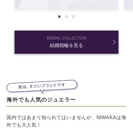
音
「婚約指輪」の他の記事
基礎知識(43本)
購入(27本)
デザイン・素材(22本)
ダイヤモンド(22本)
サイズ・刻印・ケース(6本)
価格(14本)
購入後(20本)
「婚約指輪の購入後」
の次に知っておきたいこと