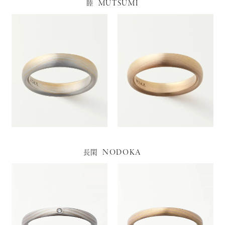
MUTSUMI
睦
NODOKA
長閑