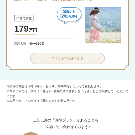
定価から
120
お得!
万円
40名で実施
179
万
円
適用人数
40〜120名
プランの詳細を見る
※式場の料金は日時（曜日、お日柄、時間帯等）によって変動します。
※本サイトでは、式場に「直近1年以内の最高金額」を「定価」として掲載していただいて
います。
※表示されている料金は消費税を含む総額表示です。
上記以外の「お得プラン」があることも！
式場に問い合わせてみよう♪