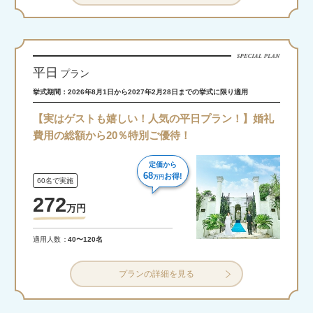
平日
プラン
挙式期間：2026年8月1日から2027年2月28日までの挙式に限り適用
【実はゲストも嬉しい！人気の平日プラン！】婚礼
費用の総額から20％特別ご優待！
定価から
68
お得!
万円
60名で実施
272
万
円
適用人数
40〜120名
プランの詳細を見る