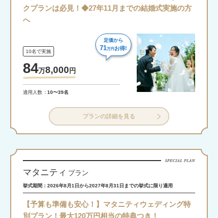
クプランは必見！◆27年11月までの結婚式実施の方
へ
定価から
71
お得!
万円
10名で実施
84
8,000
万
円
適用人数
10〜39名
プランの詳細を見る
マタニティ
プラン
挙式期間：2026年8月1日から2027年8月31日までの挙式に限り適用
【予算も準備も安心！】マタニティウェディング特
別プラン！最大120万円相当の特典つき！