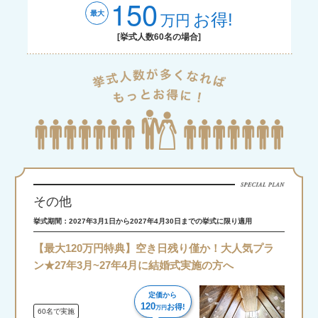
150
最大
お得!
万円
[挙式人数60名の場合]
その他
挙式期間：2027年3月1日から2027年4月30日までの挙式に限り適用
【最大120万円特典】空き日残り僅か！大人気プラ
ン★27年3月~27年4月に結婚式実施の方へ
定価から
120
お得!
万円
60名で実施