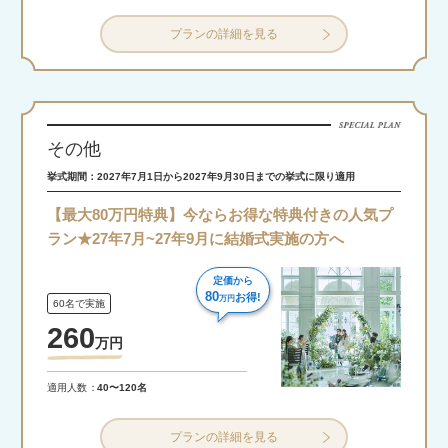
プランの詳細を見る
その他
挙式期間：2027年7月1日から2027年9月30日までの挙式に限り適用
【最大80万円特典】今ならお得な特典付きの人気プ
ラン★27年7月~27年9月に結婚式実施の方へ
定価から
80
お得!
万円
60名で実施
260
万
円
適用人数
40〜120名
プランの詳細を見る