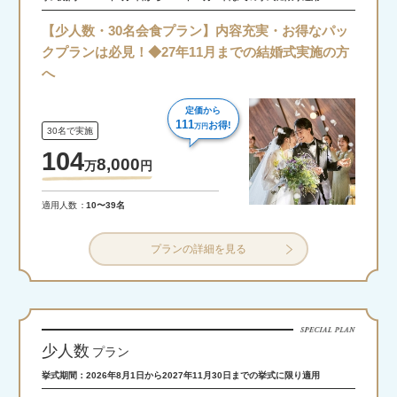
【少人数・30名会食プラン】内容充実・お得なパッ
クプランは必見！◆27年11月までの結婚式実施の方
へ
定価から
111
お得!
万円
30名で実施
104
8,000
万
円
適用人数
10〜39名
プランの詳細を見る
少人数
プラン
挙式期間：2026年8月1日から2027年11月30日までの挙式に限り適用