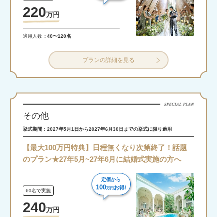
220
万
円
適用人数
40〜120名
プランの詳細を見る
その他
挙式期間：2027年5月1日から2027年6月30日までの挙式に限り適用
【最大100万円特典】日程無くなり次第終了！話題
のプラン★27年5月~27年6月に結婚式実施の方へ
定価から
100
お得!
万円
60名で実施
240
万
円