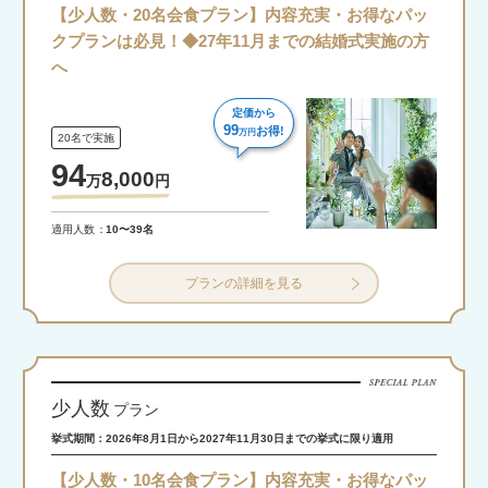
【少人数・20名会食プラン】内容充実・お得なパッ
クプランは必見！◆27年11月までの結婚式実施の方
へ
定価から
99
お得!
万円
20名で実施
94
8,000
万
円
適用人数
10〜39名
プランの詳細を見る
少人数
プラン
挙式期間：2026年8月1日から2027年11月30日までの挙式に限り適用
【少人数・10名会食プラン】内容充実・お得なパッ