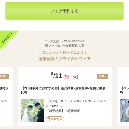
フェア予約する
ニーズ大宮 by T&G WEDDING
（旧 アーヴェリール迎賓館 大宮）
＼気になったら行ってみよう！／
週末開催のブライダルフェア
8
/
11
(祝・火)
残席○
残席○
優待フ
【2軒目以降におすすめ◎】絶品試食×全館見学×見積り徹底
【ペ
比較
W
15:05
5部制
8:55～ / 9:00～ / 15:00～ / 15:05
～ / 18:00～
所要時間
3時間程度
試食あり