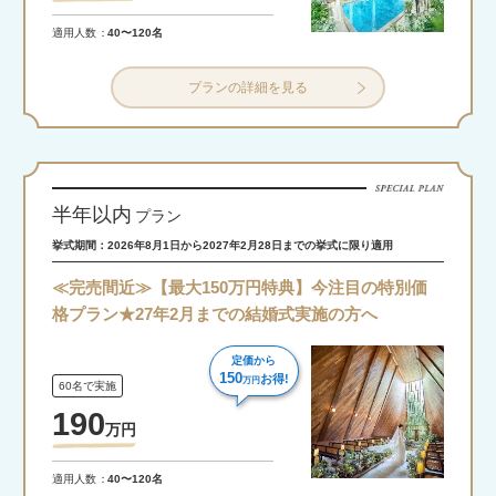
適用人数
40〜120名
プランの詳細を見る
半年以内
プラン
挙式期間：2026年8月1日から2027年2月28日までの挙式に限り適用
≪完売間近≫【最大150万円特典】今注目の特別価
格プラン★27年2月までの結婚式実施の方へ
定価から
150
お得!
万円
60名で実施
190
万
円
適用人数
40〜120名