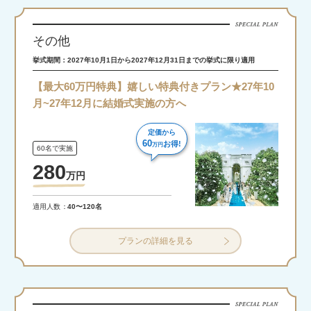
その他
挙式期間：2027年10月1日から2027年12月31日までの挙式に限り適用
【最大60万円特典】嬉しい特典付きプラン★27年10
月~27年12月に結婚式実施の方へ
定価から
60
お得!
万円
60名で実施
280
万
円
適用人数
40〜120名
プランの詳細を見る