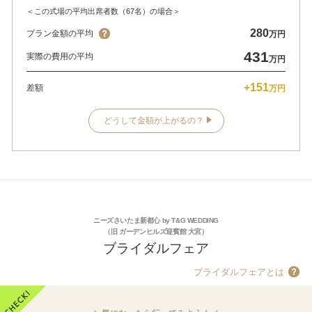
＜この式場の平均出席者数（67名）の場合＞
280
プラン金額の平均
万円
431
実際の費用の平均
万円
+151
差額
万円
どうして金額が上がるの？
ニーズさいたま新都心 by T&G WEDDING
（旧 ガーデンヒルズ迎賓館 大宮）
ブライダルフェア
ブライダルフェアとは