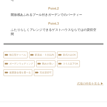
Point.2
開放感あふれるプール付きガーデンでのパーティー
Point.3
ふたりらしくアレンジできるゲストハウスならではの貸切空
間
独立型チャペル
駅直結・５分以内
挙式のみOK
ガーデンウェディング
眺めが良い
３０人以下OK
披露宴会場を選べる
完全貸切可
式場の特長を見る ▶︎