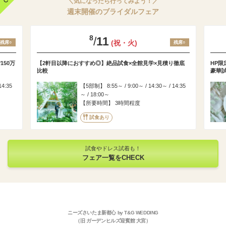
＼気になったら行ってみよう！／
週末開催のブライダルフェア
8
/
11
(祝・火)
残席○
残席○
150万
【2軒目以降におすすめ◎】絶品試食×全館見学×見積り徹底
HP限
比較
豪華
14:35
5部制
8:55～ / 9:00～ / 14:30～ / 14:35
～ / 18:00～
所要時間
3時間程度
試食あり
試食やドレス試着も！
フェア一覧をCHECK
ニーズさいたま新都心 by T&G WEDDING
（旧 ガーデンヒルズ迎賓館 大宮）