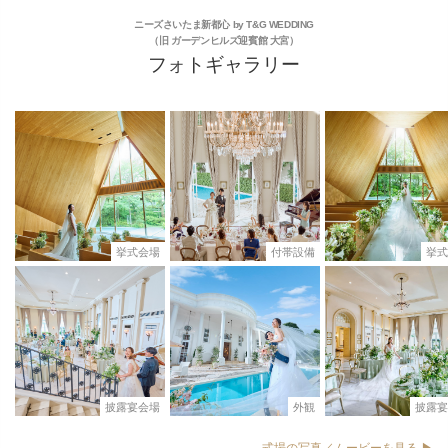
ニーズさいたま新都心 by T&G WEDDING
（旧 ガーデンヒルズ迎賓館 大宮）
フォトギャラリー
挙式会場
付帯設備
挙式
披露宴会場
外観
披露宴