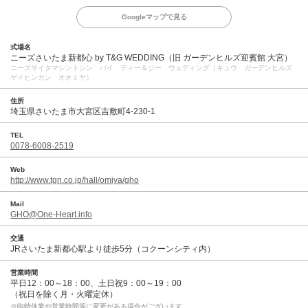
Googleマップで見る
式場名
ニーズさいたま新都心 by T&G WEDDING（旧 ガーデンヒルズ迎賓館 大宮）
ニーズサイタマシントシン バイ ティー＆ジー ウェディング（キュウ ガーデンヒルズ
ゲイヒンカン オオミヤ）
住所
埼玉県さいたま市大宮区吉敷町4-230-1
TEL
0078-6008-2519
Web
http://www.tgn.co.jp/hall/omiya/gho
Mail
GHO@One-Heart.info
交通
JRさいたま新都心駅より徒歩5分（コクーンシティ内）
営業時間
平日12：00～18：00、土日祝9：00～19：00
（祝日を除く月・火曜定休）
※臨時休業や営業時間等に変更がある場合がございます。