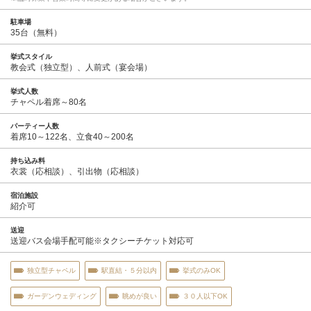
駐車場
35台（無料）
挙式スタイル
教会式（独立型）、人前式（宴会場）
挙式人数
チャペル着席～80名
パーティー人数
着席10～122名、立食40～200名
持ち込み料
衣裳（応相談）、引出物（応相談）
宿泊施設
紹介可
送迎
送迎バス会場手配可能※タクシーチケット対応可
独立型チャペル
駅直結・５分以内
挙式のみOK
ガーデンウェディング
眺めが良い
３０人以下OK