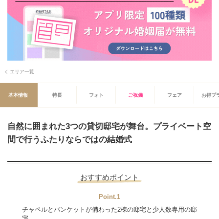
エリア一覧
基本情報
特長
フォト
ご祝儀
フェア
お得プ
自然に囲まれた3つの貸切邸宅が舞台。プライベート空
間で行うふたりならではの結婚式
おすすめポイント
Point.1
チャペルとバンケットが備わった2棟の邸宅と少人数専用の邸
宅