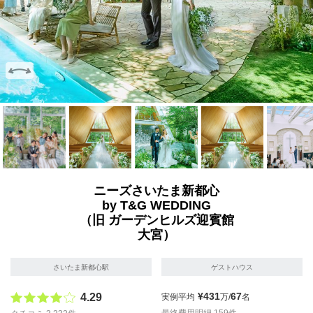
画像を拡大
画像を拡大
画像を拡大
画像を拡大
画像を拡
ニーズさいたま新都心
by T&G WEDDING
（旧 ガーデンヒルズ迎賓館
大宮）
さいたま新都心駅
ゲストハウス
¥431
67
4.29
実例平均
万/
名