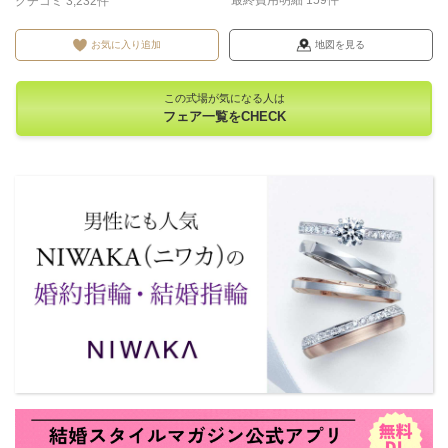
最終費用明細 159件
クチコミ 3,232件
お気に入り追加
地図を見る
この式場が気になる人は
フェア一覧をCHECK