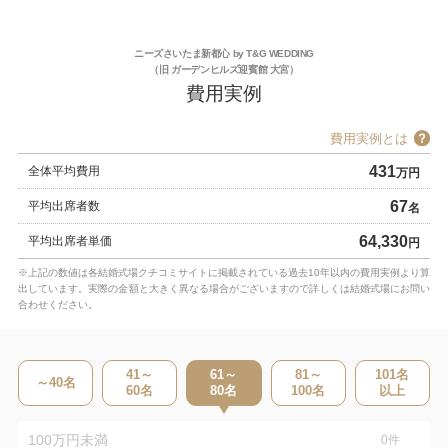
ニーズさいたま新都心 by T&G WEDDING
（旧 ガーデンヒルズ迎賓館 大宮）
費用実例
費用実例とは
431
全体平均費用
万円
67
平均出席者数
名
64,330
平均出席者単価
円
※上記の数値は各結婚式場クチコミサイトに掲載されている過去10年以内の費用実例より算
出しています。実際の金額と大きく異なる場合がございますので詳しくは結婚式場にお問い
合わせください。
41～
61～
81～
101
名
～40
名
60
名
80
名
100
名
以上
100万円未満
0
件