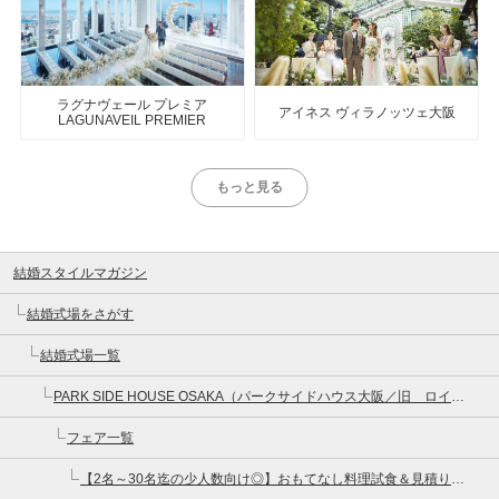
ラグナヴェール プレミア
アイネス ヴィラノッツェ大阪
LAGUNAVEIL PREMIER
もっと見る
結婚スタイルマガジン
結婚式場をさがす
結婚式場一覧
PARK SIDE HOUSE OSAKA（パークサイドハウス大阪／旧 ロイヤルガーデン大阪梅田）
フェア一覧
【2名～30名迄の少人数向け◎】おもてなし料理試食＆見積り相談