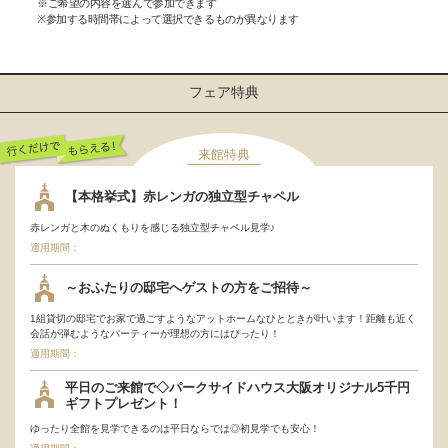
※ご希望の内容を選んで参加できます
※参加する時間帯によって選択できるものが異なります
フェア特典
来館特典
行くだけでもらえ
【本格挙式】赤レンガの独立型チャペル
る！
赤レンガと木のぬくもりを感じる独立型チャペル見学♪
適用期間：
～おふたりの邸宅へゲストの方をご招待～
1組貸切の邸宅でお家で過ごすようなアットホームなひとときが叶います！距離も近く
会話が弾むようなパーティーが理想の方にはぴったり！
適用期間：
平日のご来館で◇パークサイドハウス大阪オリジナル5千円
ギフトプレゼント！
ゆったり全館を見学できるのは平日ならでは◎初見学でも安心！