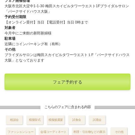
フェア開催会場
大阪市北区大淀中1-1-30 梅田スカイビルタワーウエスト1Fブライダルサロン
「パークサイドハウス大阪」
予約受付期限
【オンライン受付】当日 【電話受付】当日 0時まで
対象者
今月中にご来館の新郎新婦様
駐車場
近隣にコインパーキング有（有料）
その他
ブライダルサロンは梅田スカイビルタワーウエスト１F「パークサイドハウス
大阪」となっております
フェア予約する
こちらのフェアに含まれる内容
相談会
模擬挙式
模擬披露宴
試食会
試着会
ファッションショー
会場コーディネート
料理・引出物などの展示
その他