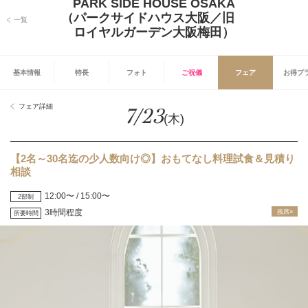
PARK SIDE HOUSE OSAKA
（パークサイドハウス大阪／旧
一覧
ロイヤルガーデン大阪梅田）
基本情報
特長
フォト
ご祝儀
フェア
お得プ
フェア詳細
7/23
(木)
【2名～30名迄の少人数向け◎】おもてなし料理試食＆見積り
相談
12:00〜 / 15:00〜
2部制
3時間程度
残席○
所要時間