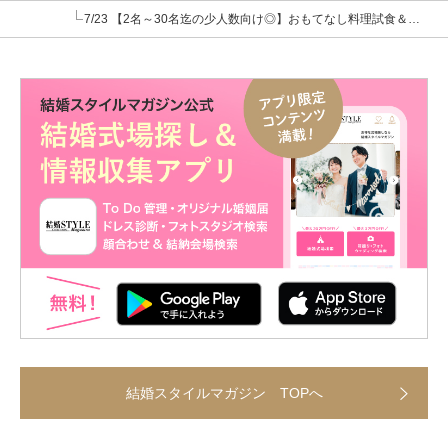
7/23 【2名～30名迄の少人数向け◎】おもてなし料理試食＆見積り相談
結婚スタイルマガジン TOPへ