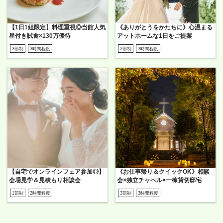
【1日1組限定】料理重視◎当館人気
《ありがとうをかたちに》心温まる
星付き試食×130万優待
アットホームな1日をご提案
3部制
3時間程度
2部制
3時間程度
【自宅でオンラインフェア参加◎】
《お仕事帰り＆クイックOK》相談
会場見学＆見積もり相談会
会×独立チャペル×一棟貸切邸宅
1部制
2時間程度
3部制
3時間程度