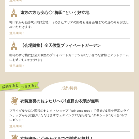
適用期間：
遠方の方も安心◇“梅田’’という好立地
梅田駅から徒歩8分の好立地！うめきたエリアの開発も進み会場までの道のりもお楽し
みいただけます♪
適用期間：
【会場隣接】全天候型プライベートガーデン
邸宅のすぐ横には全天候型のプライベートガーデンが♪たいせつな皆様とアットホーム
にお過ごしいただけます！
適用期間：
成約特典
成約するともらえ
衣装重視のおふたりへ◇1点目お衣装が無料
る！
ブライダルサロン隣接のセレクトショップ「princess rose」で運命の1着を豊富なライ
ンナップからお選びいただけますウェディング12万円分’’と’’タキシード5万円分’’をプ
レゼント’’
適用期間：
支持率No.1◇チャペルでの挙式が無料！