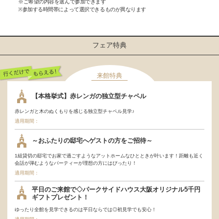
※ご希望の内容を選んで参加できます
※参加する時間帯によって選択できるものが異なります
フェア特典
来館特典
行くだけでもらえ
【本格挙式】赤レンガの独立型チャペル
る！
赤レンガと木のぬくもりを感じる独立型チャペル見学♪
適用期間：
～おふたりの邸宅へゲストの方をご招待～
1組貸切の邸宅でお家で過ごすようなアットホームなひとときが叶います！距離も近く
会話が弾むようなパーティーが理想の方にはぴったり！
適用期間：
平日のご来館で◇パークサイドハウス大阪オリジナル5千円
ギフトプレゼント！
ゆったり全館を見学できるのは平日ならでは◎初見学でも安心！