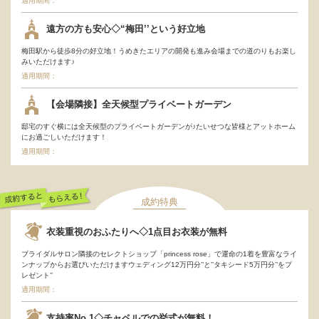
適用期間：
遠方の方も安心◇“梅田’’という好立地
梅田駅から徒歩8分の好立地！うめきたエリアの開発も進み会場までの道のりもお楽し
みいただけます♪
適用期間：
【会場隣接】全天候型プライベートガーデン
邸宅のすぐ横には全天候型のプライベートガーデンが♪たいせつな皆様とアットホーム
にお過ごしいただけます！
適用期間：
成約特典
成約するともらえ
衣装重視のおふたりへ◇1点目お衣装が無料
る！
ブライダルサロン隣接のセレクトショップ「princess rose」で運命の1着を豊富なライ
ンナップからお選びいただけますウェディング12万円分’’と’’タキシード5万円分’’をプ
レゼント’’
適用期間：
支持率No.1◇チャペルでの挙式が無料！