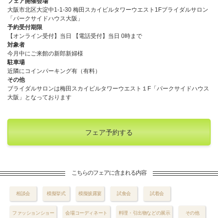
フェア開催会場
大阪市北区大淀中1-1-30 梅田スカイビルタワーウエスト1Fブライダルサロン
「パークサイドハウス大阪」
予約受付期限
【オンライン受付】当日 【電話受付】当日 0時まで
対象者
今月中にご来館の新郎新婦様
駐車場
近隣にコインパーキング有（有料）
その他
ブライダルサロンは梅田スカイビルタワーウエスト１F「パークサイドハウス
大阪」となっております
フェア予約する
こちらのフェアに含まれる内容
相談会
模擬挙式
模擬披露宴
試食会
試着会
ファッションショー
会場コーディネート
料理・引出物などの展示
その他