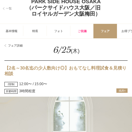
PARK SIDE HOUSE OSAKA
（パークサイドハウス大阪／旧
一覧
ロイヤルガーデン大阪梅田）
基本情報
特長
フォト
ご祝儀
フェア
お得プ
フェア詳細
6/25
(木)
【2名～30名迄の少人数向け◎】おもてなし料理試食＆見積り
相談
12:00〜 / 15:00〜
2部制
3時間程度
残席○
所要時間