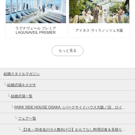
ラグナヴェール プレミア
アイネス ヴィラノッツェ大阪
LAGUNAVEIL PREMIER
もっと見る
結婚スタイルマガジン
結婚式場をさがす
結婚式場一覧
PARK SIDE HOUSE OSAKA（パークサイドハウス大阪／旧 ロイヤルガーデン大阪梅田）
フェア一覧
【2名～30名迄の少人数向け◎】おもてなし料理試食＆見積り相談