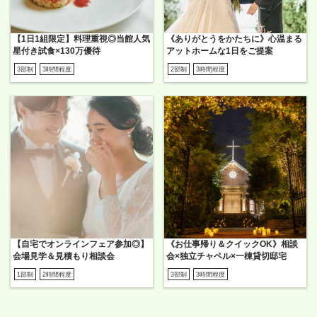
【1日1組限定】料理重視◎当館人気
《ありがとうをかたちに》心温まる
星付き試食×130万優待
アットホームな1日をご提案
3部制
3時間程度
2部制
3時間程度
【自宅でオンラインフェア参加◎】
《お仕事帰り＆クイックOK》相談
会場見学＆見積もり相談会
会×独立チャペル×一棟貸切邸宅
1部制
2時間程度
3部制
3時間程度