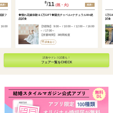
8
/
11
(祝・火)
残席○
残席○
相談フ
◆憧れ花嫁体験＆1万GIFT◆陽光チャペル×ナチュラルW×絶
1万G
品試食
試食
 16:00
5部制
9:00～ / 10:00～ / 12:00～ / 16:00
～ / 17:00～
所要時間
3時間程度
試食あり
試食やドレス試着も！
フェア一覧をCHECK