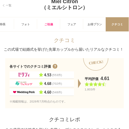
Miel Citron
一覧
（ミエルシトロン）
特長
フォト
ご祝儀
フェア
お得プラン
クチコミ
クチコミ
この式場で結婚式を挙げた先輩カップルから届いたリアルなクチコミ！
CHECK!
各サイトでのクチコミ評価
4.53
(553件)
4.61
平均評価
4.68
(702件)
1,803件
4.60
(548件)
※掲載情報は、2026年7月時点のものです。
クチコミレポ