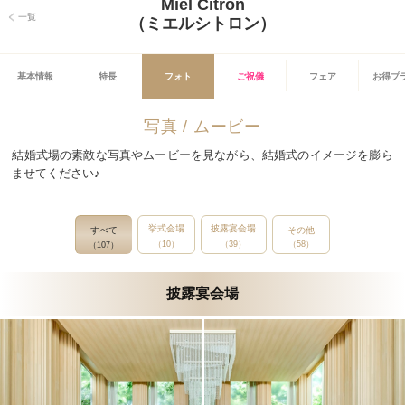
Miel Citron
一覧
（ミエルシトロン）
基本情報
特長
フォト
ご祝儀
フェア
お得プ
写真 / ムービー
結婚式場の素敵な写真やムービーを見ながら、結婚式のイメージを膨ら
ませてください♪
挙式会場
披露宴会場
すべて
その他
（10）
（39）
（58）
（107）
披露宴会場