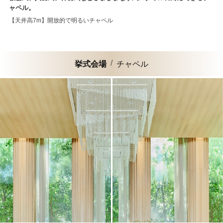
ャペル。
【天井高7m】開放的で明るいチャペル
挙式会場
チャペル