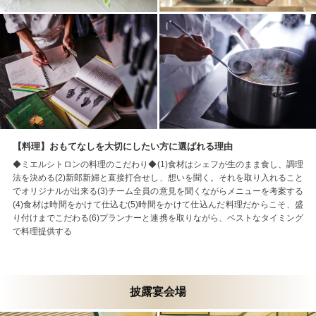
【料理】おもてなしを大切にしたい方に選ばれる理由
◆ミエルシトロンの料理のこだわり◆(1)食材はシェフが生のまま食し、調理
法を決める(2)新郎新婦と直接打合せし、想いを聞く。それを取り入れること
でオリジナルが出来る(3)チーム全員の意見を聞くながらメニューを考案する
(4)食材は時間をかけて仕込む(5)時間をかけて仕込んだ料理だからこそ、盛
り付けまでこだわる(6)プランナーと連携を取りながら、ベストなタイミング
で料理提供する
披露宴会場