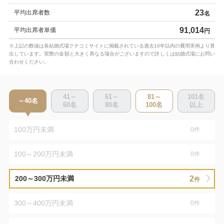
23
平均出席者数
名
91,014
平均出席者単価
円
※上記の数値は各結婚式場クチコミサイトに掲載されている過去10年以内の費用実例より算
出しています。実際の金額と大きく異なる場合がございますので詳しくは結婚式場にお問い
合わせください。
41～
61～
81～
101
名
～40
名
60
名
80
名
100
名
以上
100万円未満
0
件
100～200万円未満
0
件
2
200～300万円未満
件
300～400万円未満
0
件