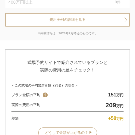
400万円以上
0
件
費用実例の詳細を見る
※掲載情報は、2026年7月時点のものです。
式場予約サイトで紹介されているプランと
実際の費用の差をチェック！
＜この式場の平均出席者数（23名）の場合＞
151
プラン金額の平均
万円
209
実際の費用の平均
万円
+58
差額
万円
どうして金額が上がるの？