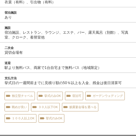
衣裳（有料）、引出物（有料）
宿泊施設
あり
施設
宿泊施設、レストラン、ラウンジ、エステ、バー、露天風呂（別館）、写真
室、クローク、着替室他
二次会
貸切会場有
送迎
駅より無料バス、両家で1台自宅まで無料バス（地域限定）
支払方法
挙式日の一週間前までに見積り額の50％以上を入金、残金は後日清算可
独立型チャペル
挙式のみOK
宿泊可
ガーデンウェディング
眺めが良い
３０人以下OK
披露宴会場を選べる
１００人以上OK
挙式のみOK