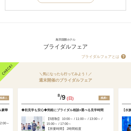
鳥羽国際ホテル
ブライダルフェア
ブライダルフェアとは
＼気になったら行ってみよう！／
週末開催のブライダルフェア
8
/
9
(日)
残席△
残席○
＆豪華
◆初見学も安心◆気軽にブライダル相談×選べる見学時間
【水
5部制
10:00～ / 11:00～ / 13:00～ /
12:00～
15:00～ / 17:00～
所要時間
2時間程度