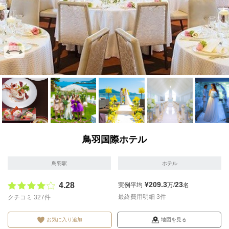
画像を拡大
画像を拡大
画像を拡大
画像を拡大
画像を拡
鳥羽国際ホテル
鳥羽駅
ホテル
¥209.3
23
4.28
実例平均
万/
名
最終費用明細 3件
クチコミ 327件
お気に入り追加
地図を見る