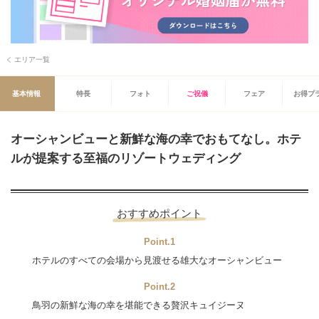
エリア一覧
基本情報
特長
フォト
ご祝儀
フェア
お得プ
オーシャンビューと新鮮な海の幸でおもてなし。ホテ
ルが提案する至福のリゾートウェディング
おすすめポイント
Point.1
ホテルのすべての会場から見渡せる雄大なオーシャンビュー
Point.2
鳥羽の新鮮な海の幸を堪能できる贅沢キュイジーヌ