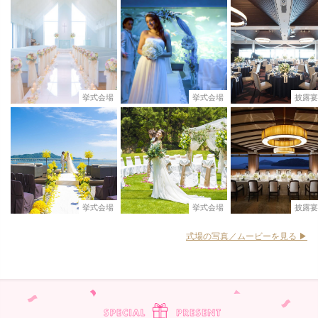
挙式会場
挙式会場
披露宴
挙式会場
挙式会場
披露宴
式場の写真／ムービーを見る ▶︎