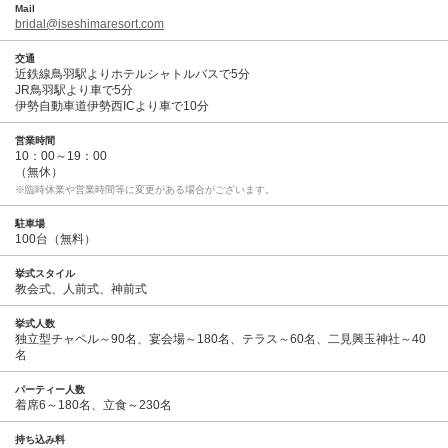
Mail
bridal@iseshimaresort.com
交通
近鉄線鳥羽駅よりホテルシャトルバスで5分
JR鳥羽駅より車で5分
伊勢自動車道伊勢西ICより車で10分
営業時間
10：00～19：00
（無休）
※臨時休業や営業時間等に変更がある場合がございます。
駐車場
100台（無料）
挙式スタイル
教会式、人前式、神前式
挙式人数
独立型チャペル～90名、宴会場～180名、テラス～60名、二見興玉神社～40
名
パーティー人数
着席6～180名、立食～230名
持ち込み料