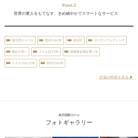
Point.3
世界の要人をもてなす、きめ細やかでスマートなサービス
独立型チャペル
挙式のみOK
宿泊可
ガーデンウェディング
眺めが良い
３０人以下OK
披露宴会場を選べる
１００人以上OK
挙式のみOK
式場の特長を見る ▶︎
鳥羽国際ホテル
フォトギャラリー