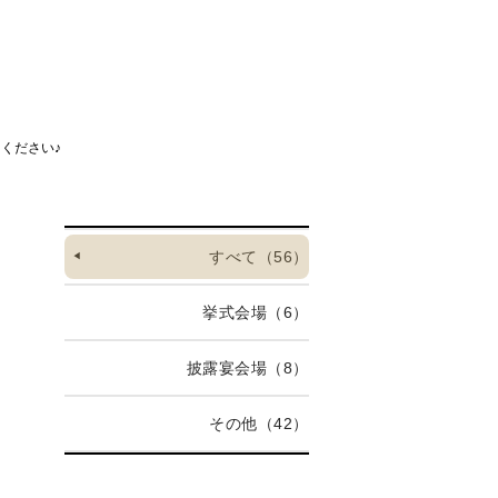
ください♪
すべて
（56）
挙式会場
（6）
披露宴会場
（8）
その他
（42）