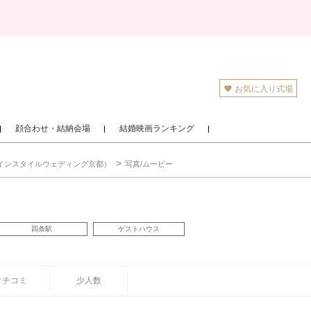
お気に入り式場
顔合わせ・結納会場
結婚映画ランキング
（旧 インスタイルウェディング京都）
写真/ムービー
四条駅
ゲストハウス
クチコミ
少人数