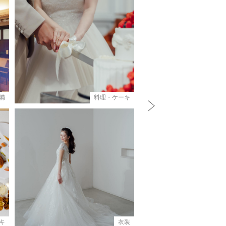
備
料理・ケーキ
N
e
x
t
キ
衣装