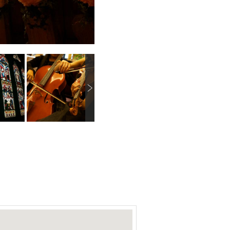
N
画像を拡大
画像を拡大
画像を拡大
e
x
t