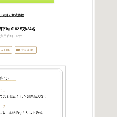
グラス輝く挙式体験
例平均
¥182.5
万/
24
名
費用明細 212件
人以下OK
完全貸切可
ポイント
t.1
グラスを始めとした調度品の数々
t.2
れる、本格的なキリスト教式