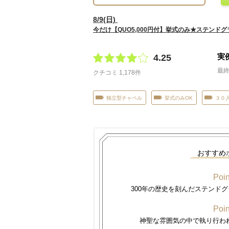
8
/
9
(日)
今だけ【QUO5,000円付】挙式のみ★ステンド
実
4.25
最終
クチコミ 1,178件
独立型チャペル
挙式のみOK
３０
おすすめ
Poin
300年の歴史を刻んだステンド
Poin
神聖な雰囲気の中で執り行わ