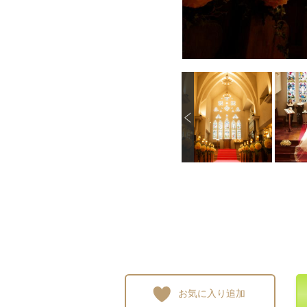
P
画像を拡大
画像を拡大
画像を拡大
画像
r
e
v
i
o
u
s
お気に入り追加