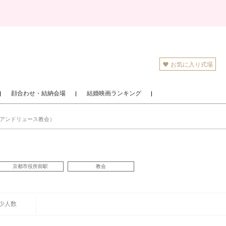
お気に入り式場
顔合わせ・結納会場
結婚映画ランキング
ントアンドリュース教会）
京都市役所前駅
教会
少人数