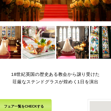
を拡大
画像を拡大
画像を拡大
画像を拡大
18世紀英国の歴史ある教会から譲り受けた
荘厳なステンドグラスが煌めく1日を演出
フェア一覧をCHECKする