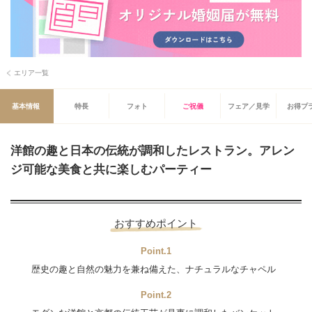
エリア一覧
基本情報
特長
フォト
ご祝儀
フェア／見学
お得プ
洋館の趣と日本の伝統が調和したレストラン。アレン
ジ可能な美食と共に楽しむパーティー
おすすめポイント
Point.1
歴史の趣と自然の魅力を兼ね備えた、ナチュラルなチャペル
Point.2