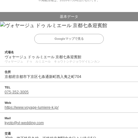
※掲載情報は、2026年7月時点のものです。
基本データ
Googleマップで見る
式場名
ヴォヤージュ ドゥ ルミエール 京都七条迎賓館
ヴォヤージュ ドゥ ルミエール キョウトシチジョウゲイヒンカン
住所
京都府京都市下京区七条通新町西入夷之町704
TEL
075-352-3005
Web
https://www.voyage-lumiere-k.jp/
Mail
kyoto@vl-wedding.com
交通