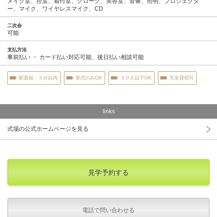
メイク室、控室、着付室、クローク、美容室、音響、照明、プロジェクタ
ー、マイク、ワイヤレスマイク、CD
二次会
可能
支払方法
事前払い ・ カード払い対応可能、後日払い相談可能
駅直結・５分以内
挙式のみOK
３０人以下OK
完全貸切可
links
式場の公式ホームページを見る
見学予約する
電話で問い合わせる