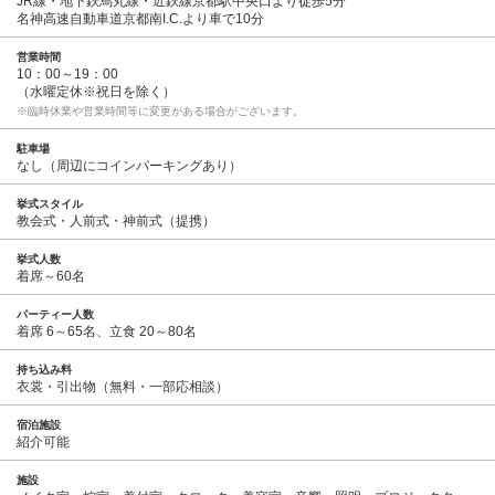
JR線・地下鉄烏丸線・近鉄線京都駅中央口より徒歩5分
名神高速自動車道京都南I.C.より車で10分
営業時間
10：00～19：00
（水曜定休※祝日を除く）
※臨時休業や営業時間等に変更がある場合がございます。
駐車場
なし（周辺にコインパーキングあり）
挙式スタイル
教会式・人前式・神前式（提携）
挙式人数
着席～60名
パーティー人数
着席 6～65名、立食 20～80名
持ち込み料
衣裳・引出物（無料・一部応相談）
宿泊施設
紹介可能
施設