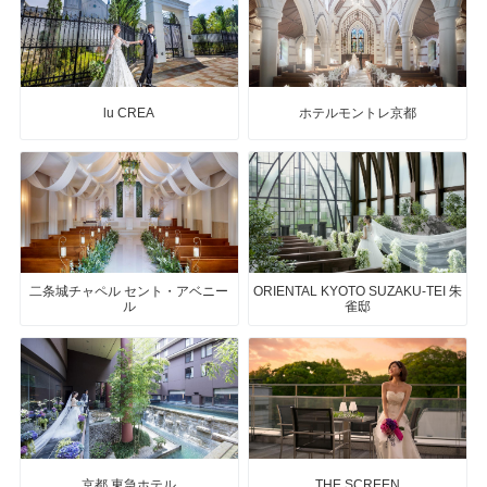
lu CREA
ホテルモントレ京都
二条城チャペル セント・アベニー
ORIENTAL KYOTO SUZAKU-TEI 朱
ル
雀邸
京都 東急ホテル
THE SCREEN