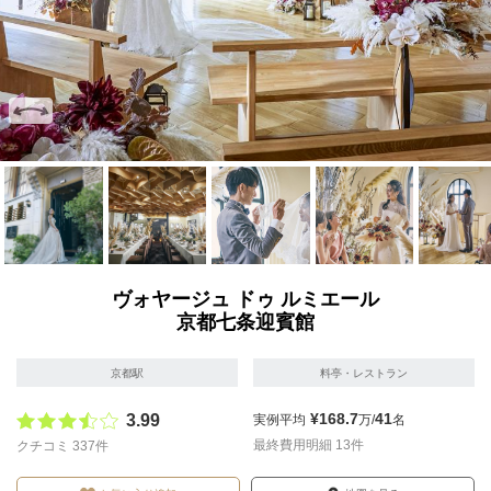
画像を拡大
画像を拡大
画像を拡大
画像を拡大
画像を拡
ヴォヤージュ ドゥ ルミエール
京都七条迎賓館
京都駅
料亭・レストラン
¥168.7
41
3.99
実例平均
万/
名
最終費用明細 13件
クチコミ 337件