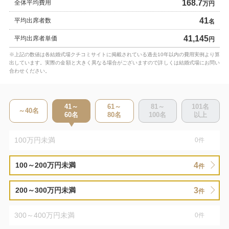
168.7
全体平均費用
万円
41
平均出席者数
名
41,145
平均出席者単価
円
※上記の数値は各結婚式場クチコミサイトに掲載されている過去10年以内の費用実例より算
出しています。実際の金額と大きく異なる場合がございますので詳しくは結婚式場にお問い
合わせください。
41～
61～
81～
101
名
～40
名
60
名
80
名
100
名
以上
100万円未満
0
件
4
100～200万円未満
件
3
200～300万円未満
件
300～400万円未満
0
件