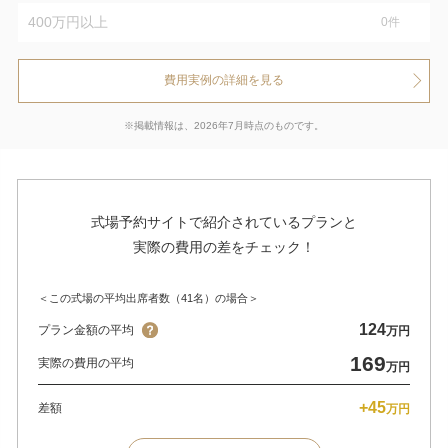
400万円以上
0
件
費用実例の詳細を見る
※掲載情報は、2026年7月時点のものです。
式場予約サイトで紹介されているプランと
実際の費用の差をチェック！
＜この式場の平均出席者数（41名）の場合＞
124
プラン金額の平均
万円
169
実際の費用の平均
万円
+45
差額
万円