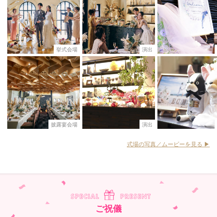
挙式会場
演出
披露宴会場
演出
式場の写真／ムービーを見る ▶︎
ご祝儀