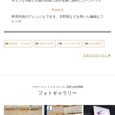
モダンな洋館と京都の伝統工芸が見事に調和したバンケット
Point.3
料理内容のアレンジもできる、京野菜などを用いた繊細なフ
レンチ
駅直結・５分以内
挙式のみOK
３０人以下OK
完全貸切可
式場の特長を見る ▶︎
ヴォヤージュ ドゥ ルミエール 京都七条迎賓館
フォトギャラリー