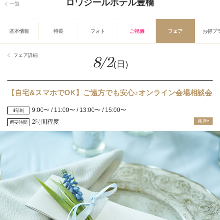
ロワジールホテル豊橋
一覧
基本情報
特長
フォト
ご祝儀
フェア
お得プ
フェア詳細
8/2
(日)
【自宅&スマホでOK】ご遠方でも安心♪オンライン会場相談会
9:00〜 / 11:00〜 / 13:00〜 / 15:00〜
4部制
2時間程度
残席○
所要時間