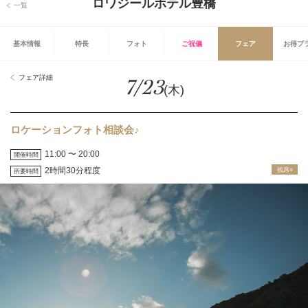
ロワジールホテル豊橋
一覧
基本情報
特長
フォト
ご祝儀
フェア
お得プ
フェア詳細
7/23
(木)
ロケーションフォト相談会♪
11:00 〜 20:00
開催時間
2時間30分程度
残席○
所要時間