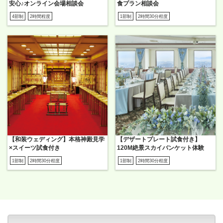
安心♪オンライン会場相談会
食プラン相談会
4部制
2時間程度
1部制
2時間30分程度
【和装ウェディング】本格神殿見学
【デザートプレート試食付き】
×スイーツ試食付き
120M絶景スカイバンケット体験
1部制
2時間30分程度
1部制
2時間30分程度