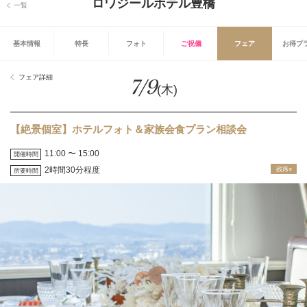
ロワジールホテル豊橋
一覧
基本情報
特長
フォト
ご祝儀
フェア
お得プ
フェア詳細
7/9
(木)
【絶景個室】ホテルフォト＆家族会食プラン相談会
11:00 〜 15:00
開催時間
2時間30分程度
残席○
所要時間