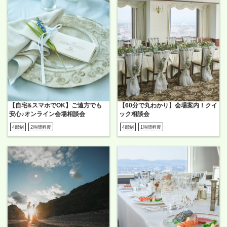
【自宅&スマホでOK】ご遠方でも
【60分で丸わかり】会場案内！クイ
安心♪オンライン会場相談会
ック相談会
4部制
2時間程度
4部制
1時間程度