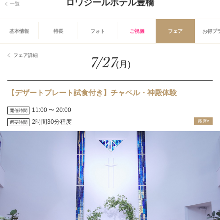
ロワジールホテル豊橋
一覧
基本情報
特長
フォト
ご祝儀
フェア
お得プ
フェア詳細
7/27
(月)
【デザートプレート試食付き】チャペル・神殿体験
11:00 〜 20:00
開催時間
2時間30分程度
残席○
所要時間