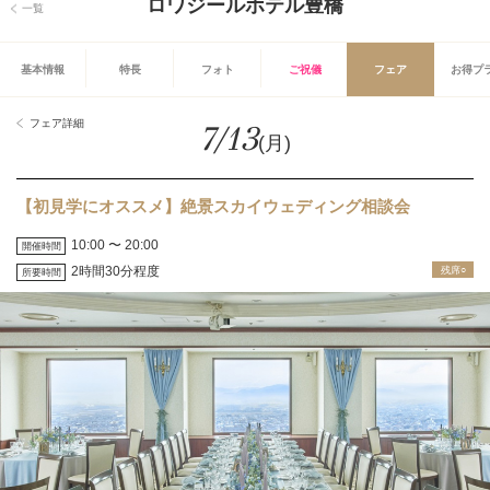
ロワジールホテル豊橋
一覧
基本情報
特長
フォト
ご祝儀
フェア
お得プ
フェア詳細
7/13
(月)
【初見学にオススメ】絶景スカイウェディング相談会
10:00 〜 20:00
開催時間
2時間30分程度
残席○
所要時間