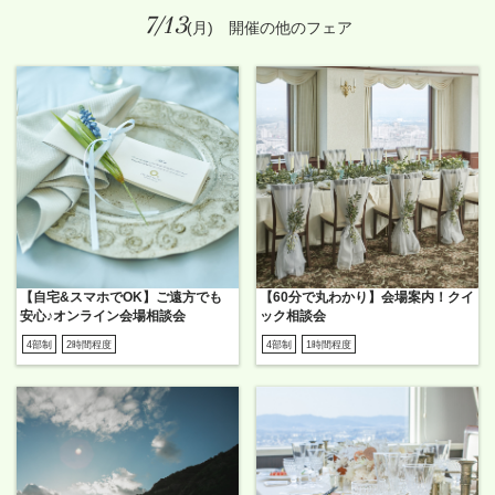
7/13
(月) 開催の他のフェア
【自宅&スマホでOK】ご遠方でも
【60分で丸わかり】会場案内！クイ
安心♪オンライン会場相談会
ック相談会
4部制
2時間程度
4部制
1時間程度