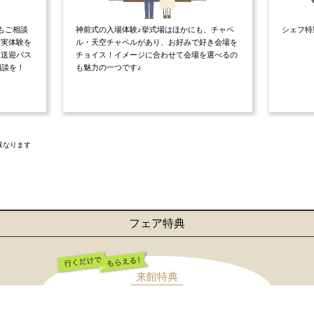
もご相談
神前式の入場体験♪挙式場はほかにも、チャペ
シェフ特
ら実体験を
ル・天空チャペルがあり、お好みで好き会場を
！送迎バス
チョイス！イメージに合わせて会場を選べるの
相談を！
も魅力の一つです♪
異なります
フェア特典
来館特典
行くだけでもらえ
る！