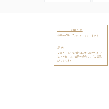
フェア・見学予約
複数の式場に予約することができます
成約
フェア・見学会の初回の参加日から3ヶ月
以内であれば、後日の成約でも「ご祝儀」
がもらえます