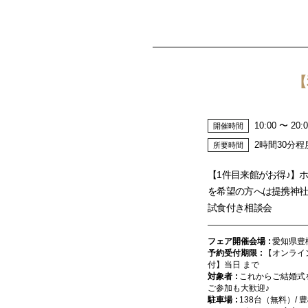
【
10:00 〜 20:
開催時間
2時間30分程
所要時間
【1件目来館がお得♪】
を希望の方へは提携神
試食付き相談会
フェア開催会場
愛知県豊
予約受付期限
【オンライ
付】当日 まで
対象者
これからご結婚式
ご参加も大歓迎♪
駐車場
138台（無料）/