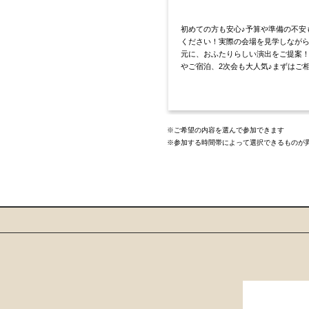
初めての方も安心♪予算や準備の不安
ください！実際の会場を見学しなが
元に、おふたりらしい演出をご提案
やご宿泊、2次会も大人気♪まずはご
※ご希望の内容を選んで参加できます
※参加する時間帯によって選択できるものが