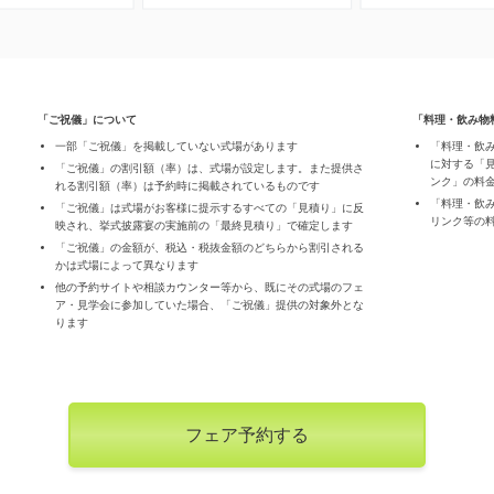
「ご祝儀」について
「料理・飲み物
一部「ご祝儀」を掲載していない式場があります
「料理・飲
に対する「
「ご祝儀」の割引額（率）は、式場が設定します。また提供さ
ンク」の料
れる割引額（率）は予約時に掲載されているものです
「料理・飲
「ご祝儀」は式場がお客様に提示するすべての「見積り」に反
リンク等の
映され、挙式披露宴の実施前の「最終見積り」で確定します
「ご祝儀」の金額が、税込・税抜金額のどちらから割引される
かは式場によって異なります
他の予約サイトや相談カウンター等から、既にその式場のフェ
ア・見学会に参加していた場合、「ご祝儀」提供の対象外とな
ります
フェア予約する