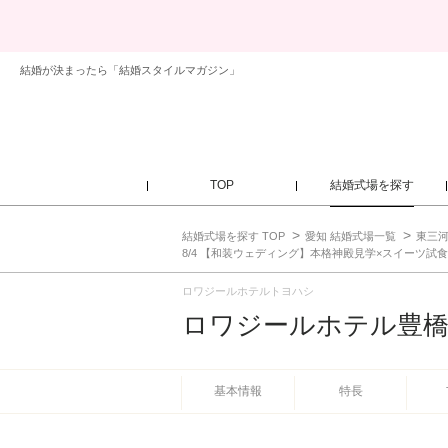
結婚が決まったら「結婚スタイルマガジン」
TOP
結婚式場を探す
結婚式場を探す TOP
愛知 結婚式場一覧
東三河
8/4 【和装ウェディング】本格神殿見学×スイーツ試
ロワジールホテルトヨハシ
ロワジールホテル豊
基本情報
特長