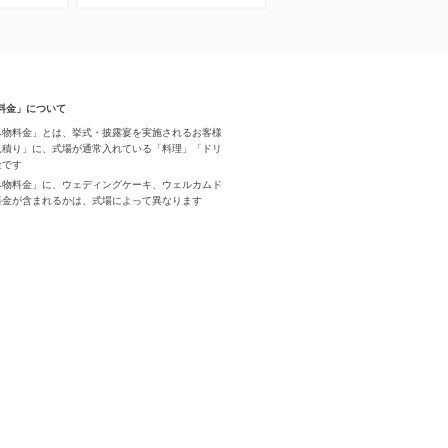
料金」について
み物料金」とは、挙式・披露宴を実施されるお客様
見積り」に、式場が通常入れている「料理」「ドリ
金です
み物料金」に、ウェディングケーキ、ウェルカムド
料金が含まれるかは、式場によって異なります