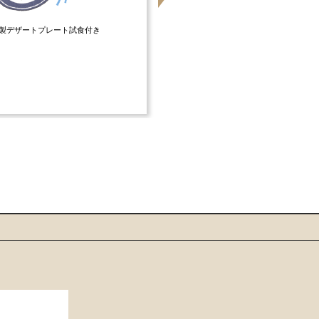
製デザートプレート試食付き
絶景天空会場をおふたりの空間に！ワン
貸切による自由度の高いコーディネート
トホームに♪さらに1日1組限定なので開
も自由！夕方～夜景にかけての時間帯で
ティックウェディングも