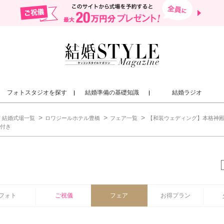
フォトスタジオを探す
結婚準備の基礎知識
結婚ラジオ
 結婚式場一覧
ロワジールホテル豊橋
フェア一覧
【和装ウェディング】本格神殿
食付き
橋
フォト
ご祝儀
フェア
お得プラン