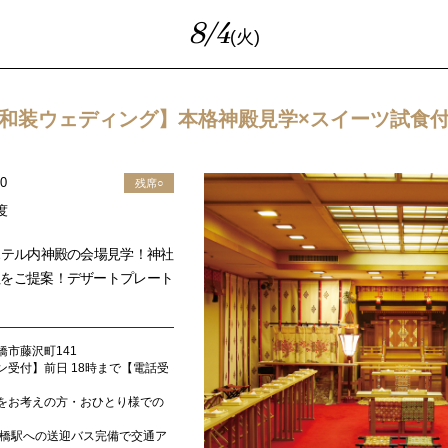
8/4
(火)
和装ウェディング】本格神殿見学×スイーツ試食
00
残席○
度
ホテル内神殿の会場見学！神社
社をご提案！デザートプレート
橋市藤沢町141
ン受付】前日 18時まで【電話受
をお考えの方・おひとり様での
 豊橋駅への送迎バス完備で交通ア