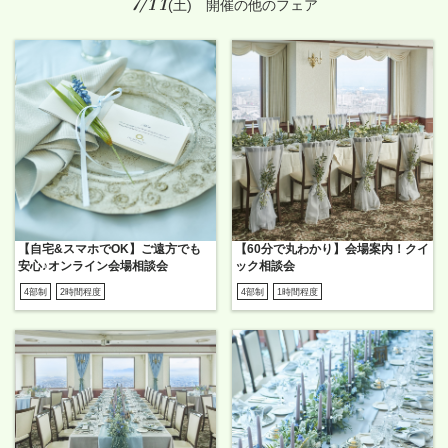
7/11
(土) 開催の他のフェア
【自宅&スマホでOK】ご遠方でも
【60分で丸わかり】会場案内！クイ
安心♪オンライン会場相談会
ック相談会
4部制
2時間程度
4部制
1時間程度