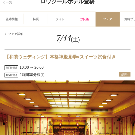
ロワジールホテル豊橋
一覧
基本情報
特長
フォト
ご祝儀
フェア
お得プ
フェア詳細
7/11
(土)
【和装ウェディング】本格神殿見学×スイーツ試食付き
10:00 〜 20:00
開催時間
2時間30分程度
残席○
所要時間