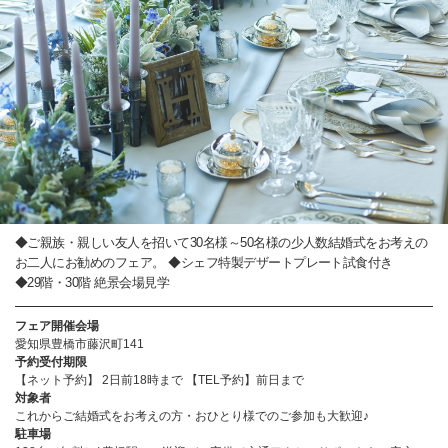
◆ご親族・親しい友人を招いて30名様～50名様の少人数結婚式をお考えの
お二人にお勧めのフェア。 ◆シェフ特製デザートプレート試食付き
◆29階・30階 絶景会場見学
フェア開催会場
愛知県豊橋市藤沢町141
予約受付期限
【ネット予約】 2日前18時まで 【TEL予約】前日まで
対象者
これからご結婚式をお考えの方・おひとり様でのご参加も大歓迎♪
駐車場