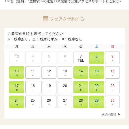
138台（無料）/ 豊橋駅への送迎バス完備で交通アクセスサポートもご安心♪
フェアを予約する
ご希望の日時を選択してください
○：残席あり、△：残席わずか、×：残席なし
月
火
水
木
金
土
日
8
3
4
5
6
7
8
9
-
-
-
-
TEL
○
-
10
11
12
13
14
15
16
○
-
-
-
○
○
-
17
18
19
20
21
22
23
○
-
-
-
○
○
-
24
25
26
27
28
29
30
○
-
-
-
○
○
-
次の4週間