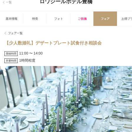
ロワジールホテル豊橋
一覧
基本情報
特長
フォト
ご祝儀
フェア
お得プ
フェア一覧
【少人数婚礼】デザートプレート試食付き相談会
11:00 〜 14:00
開催時間
1時間程度
所要時間