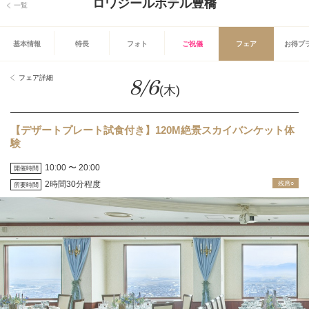
ロワジールホテル豊橋
一覧
基本情報
特長
フォト
ご祝儀
フェア
お得プ
フェア詳細
8/6
(木)
【デザートプレート試食付き】120M絶景スカイバンケット体
験
10:00 〜 20:00
開催時間
2時間30分程度
残席○
所要時間