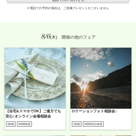
※電話での予約の場合は、ご祝儀プレゼントがございません
8/6
(木) 開催の他のフェア
【自宅&スマホでOK】ご遠方でも
ロケーションフォト相談会♪
安心♪オンライン会場相談会
4部制
2時間程度
1部制
2時間30分程度