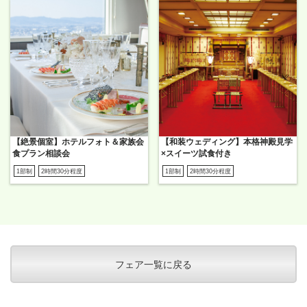
【絶景個室】ホテルフォト＆家族会
【和装ウェディング】本格神殿見学
食プラン相談会
×スイーツ試食付き
1部制
2時間30分程度
1部制
2時間30分程度
フェア一覧に戻る