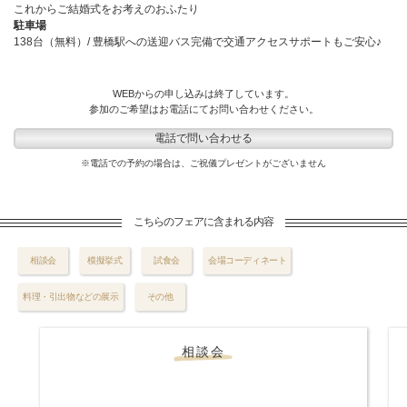
これからご結婚式をお考えのおふたり
駐車場
138台（無料）/ 豊橋駅への送迎バス完備で交通アクセスサポートもご安心♪
WEBからの申し込みは終了しています。
参加のご希望はお電話にてお問い合わせください。
電話で問い合わせる
※電話での予約の場合は、ご祝儀プレゼントがございません
こちらのフェアに含まれる内容
相談会
模擬挙式
試食会
会場コーディネート
料理・引出物などの展示
その他
相談会