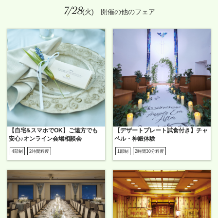
7/28
(火) 開催の他のフェア
【自宅&スマホでOK】ご遠方でも
【デザートプレート試食付き】チャ
安心♪オンライン会場相談会
ペル・神殿体験
4部制
2時間程度
1部制
2時間30分程度