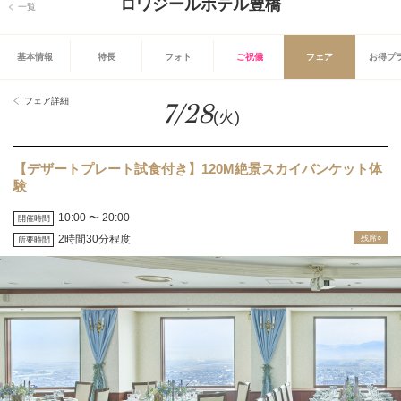
ロワジールホテル豊橋
一覧
基本情報
特長
フォト
ご祝儀
フェア
お得プ
フェア詳細
7/28
(火)
【デザートプレート試食付き】120M絶景スカイバンケット体
験
10:00 〜 20:00
開催時間
2時間30分程度
残席○
所要時間