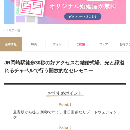
エリア一覧
基本情報
特長
フォト
ご祝儀
フェア
お得プ
JR岡崎駅徒歩30秒の好アクセスな結婚式場。光と緑溢
れるチャペルで行う開放的なセレモニー
おすすめポイント
Point.1
最寄駅から徒歩30秒で叶う、非日常的なリゾートウェディン
グ
Point.2