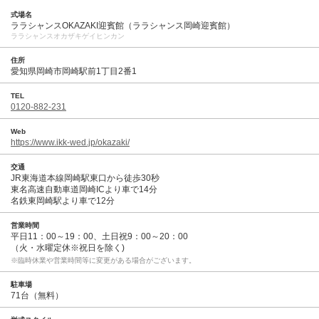
式場名
ララシャンスOKAZAKI迎賓館（ララシャンス岡崎迎賓館）
ララシャンスオカザキゲイヒンカン
住所
愛知県岡崎市岡崎駅前1丁目2番1
TEL
0120-882-231
Web
https://www.ikk-wed.jp/okazaki/
交通
JR東海道本線岡崎駅東口から徒歩30秒
東名高速自動車道岡崎ICより車で14分
名鉄東岡崎駅より車で12分
営業時間
平日11：00～19：00、土日祝9：00～20：00
（火・水曜定休※祝日を除く)
※臨時休業や営業時間等に変更がある場合がございます。
駐車場
71台（無料）