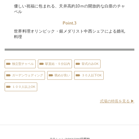
優しい祝福に包まれる、天井高約10ｍの開放的な白亜のチャ
ペル
Point.3
世界料理オリンピック・銀メダリスト中西シェフによる婚礼
料理
独立型チャペル
駅直結・５分以内
挙式のみOK
ガーデンウェディング
眺めが良い
３０人以下OK
１００人以上OK
式場の特長を見る ▶︎