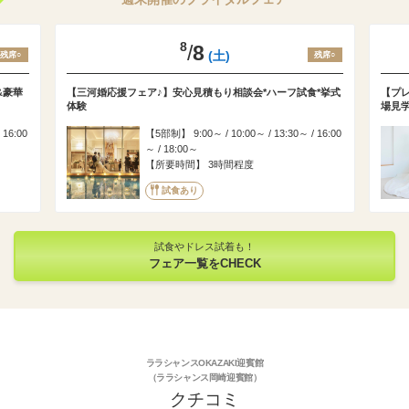
8
/
8
(土)
残席○
残席○
&豪華
【三河婚応援フェア♪】安心見積もり相談会*ハーフ試食*挙式
【プレ
体験
場見
 16:00
5部制
9:00～ / 10:00～ / 13:30～ / 16:00
～ / 18:00～
所要時間
3時間程度
試食あり
試食やドレス試着も！
フェア一覧をCHECK
ララシャンスOKAZAKI迎賓館
（ララシャンス岡崎迎賓館）
クチコミ