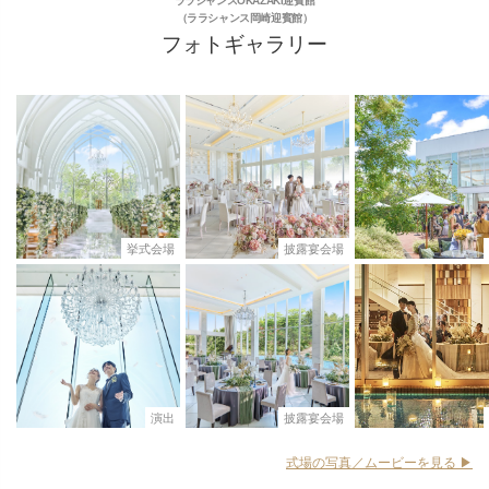
ララシャンスOKAZAKI迎賓館
（ララシャンス岡崎迎賓館）
フォトギャラリー
挙式会場
披露宴会場
演出
披露宴会場
式場の写真／ムービーを見る ▶︎