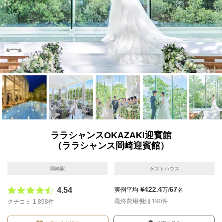
画像を拡大
画像を拡大
画像を拡大
画像を拡大
画像を拡
ララシャンスOKAZAKI迎賓館
（ララシャンス岡崎迎賓館）
岡崎駅
ゲストハウス
¥422.4
67
4.54
実例平均
万/
名
最終費用明細 190件
クチコミ 1,898件