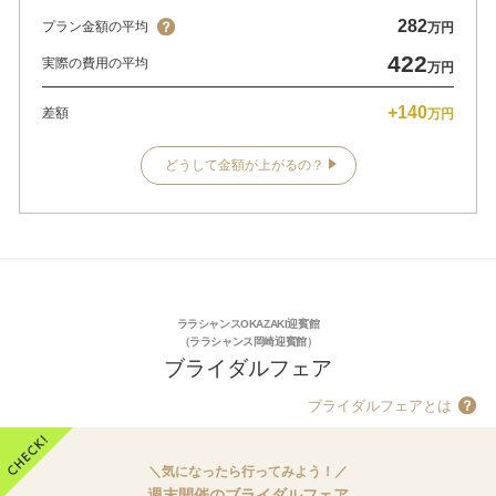
282
プラン金額の平均
万円
422
実際の費用の平均
万円
+140
差額
万円
どうして金額が上がるの？
ララシャンスOKAZAKI迎賓館
（ララシャンス岡崎迎賓館）
ブライダルフェア
ブライダルフェアとは
＼気になったら行ってみよう！／
週末開催のブライダルフェア