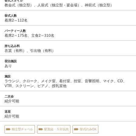
挙式スタイル
教会式（独立型）、人前式（独立型・宴会場）、神前式（独立型）
挙式人数
着席2～112名
パーティー人数
着席2～175名、立食2～310名
持ち込み料
衣裳（有料）、引出物（有料）
宿泊施設
あり
施設
ラウンジ、クローク、メイク室、着付室、控室、音響照明、マイク、CD、
VTR、スクリーン、ピアノ、授乳室他
二次会
紹介可能
送迎
紹介可能
独立型チャペル
駅直結・５分以内
挙式のみOK