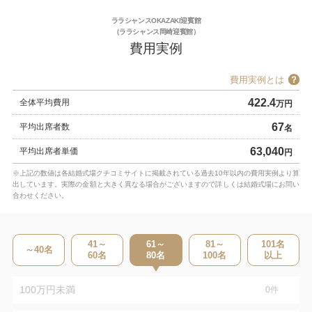
ララシャンスOKAZAKI迎賓館
（ララシャンス岡崎迎賓館）
費用実例
費用実例とは
422.4
全体平均費用
万円
67
平均出席者数
名
63,040
平均出席者単価
円
※上記の数値は各結婚式場クチコミサイトに掲載されている過去10年以内の費用実例より算
出しています。実際の金額と大きく異なる場合がございますので詳しくは結婚式場にお問い
合わせください。
41～
61～
81～
101
名
～40
名
60
名
80
名
100
名
以上
100万円未満
0
件