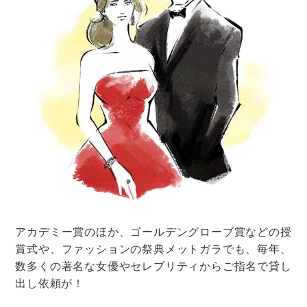
春の結婚式にピッタリなウェディングブーケまとめ
【花言葉付き】
結婚式の準備
結婚式
ブーケ・装花
ブーケの形・花の種類・選び方
百合（カサブランカ）のブーケで清楚
な花嫁に♡デザイン実例をご紹介
結婚式の準備
結婚式
ブーケ・装花
ブーケの形・花の種類・選び方
結婚式のラウンドブーケのデザインは
どうする？基礎知識から選び方のコツ