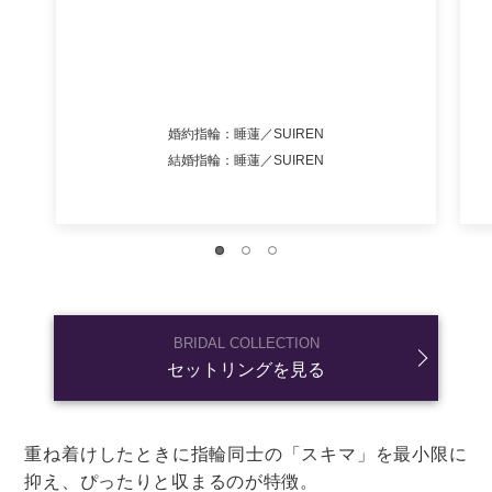
「ブーケ・装花」の他の記事
ブーケの基礎知識(17本)
ブーケの相場・手配(9本)
ブーケの形・花の種類・選び方
装花の基礎知識(8本)
(63本)
装花のコーディネート(27本)
ブーケトス(5本)
「ブーケ・装花」
の次に知っておきたいこと
招待状・席次表・席札(40本)