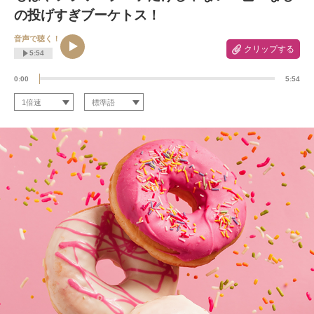
の投げすぎブーケトス！
音声で聴く！
クリップする
5:54
0:00
5:54