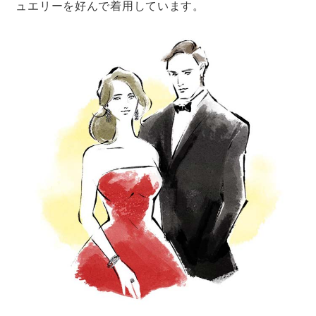
結婚式の準備
結婚式
ブーケ・装花
ブーケトス
ブーケトスならぬブーケプルズ、パラ
シュートベアってなに？
結婚式の準備
結婚式
ブーケ・装花
ブーケトス
結婚式の演出ブーケプルズってなに？
やり方や魅力、おすすめの景品もご紹
介【実例写真アリ】
結婚式の準備
結婚式
ブーケ・装花
ブーケトス
ブーケトスってどんな演出？意味や由
来から成功させるコツ・注意したいポ
イントまで解説