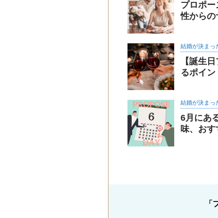
プロポー
性からの
結婚が決まっ
【誕生日
るポイン
結婚が決まっ
6月にあ
味、おす
「