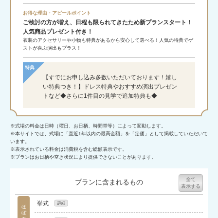
お得な理由・アピールポイント
ご検討の方が増え、日程も限られてきたため新プランスタート！
人気商品プレゼント付き！
衣装のアクセサリーや小物も特典があるから安心して選べる！人気の特典でゲ
ストが喜ぶ演出もプラス！
特典
【すでにお申し込み多数いただいております！嬉し
い特典つき！】ドレス特典やおすすめ演出プレゼン
トなど◆さらに1件目の見学で追加特典も◆
※式場の料金は日時（曜日、お日柄、時間帯等）によって変動します。
※本サイトでは、式場に「直近1年以内の最高金額」を「定価」として掲載していただいて
います。
※表示されている料金は消費税を含む総額表示です。
※プランはお日柄や空き状況により提供できないことがあります。
全て
プランに含まれるもの
表示する
挙式
ほぼ全員が実施
【天空チャペル】キリスト教式（司式者・聖歌隊・生