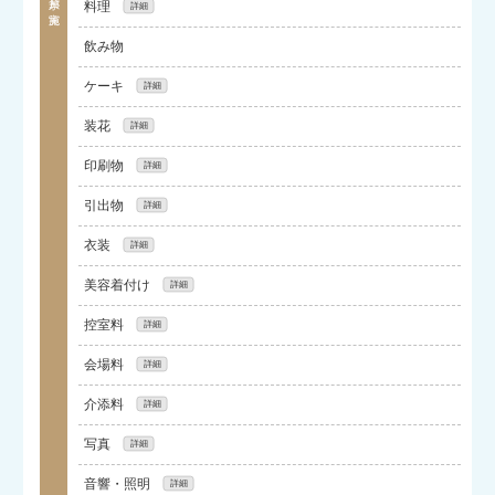
料理
演奏者）※人前式も可能
【シェフと打合せ可能】旬の素材を使ったオリジナル
飲み物
コース・フリードリンク
ケーキ
【1段から3段まで豊富なデザインをご用意】オーダー
装花
メードも要相談
【パックプランで安心】メイン＆ゲストテーブル・ブ
印刷物
ーケ・フラワーシャワー
【オリジナル商品あり】招待状・席次表・席札
引出物
※WEBもご用意あり
引出物・引菓子 ※物品・カード・宅配・ソーシャル
衣装
ギフトなど様々なタイプあり
【複数ドレスショップと提携】新郎タキシード1点・新
美容着付け
婦ドレス2点
ヘアメイク・ドレス着付 ※列席ゲスト着付け・ヘア
控室料
メイクも可能（別途料金）
新郎新婦控室・親族控室（2室・親御様専属スタッフ
会場料
付）・ゲスト着替え室など
【5時間の会場貸切】会場使用料
介添料
専属のアテンド付き/当日のお支度～お見送りまでサポ
写真
ート
記念写真1ポーズ×2冊セット+データ付き
音響・照明