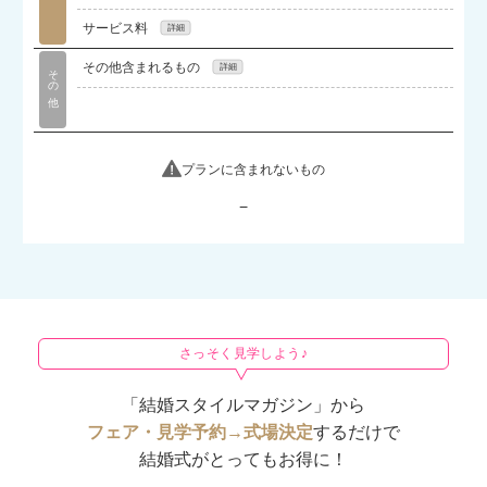
【貸切だから全館好きな曲をかけられる】音響照明オ
サービス料
ペレーター、著作権対応費含む
当てはまる項目に15%（内容により異なります）
その他含まれるもの
その他
ゲスト待合室,リハーサルメイク,司会,送迎,引出物袋,そ
の他
プランに含まれないもの
−
さっそく見学しよう♪
「結婚スタイルマガジン」から
フェア・見学予約→式場決定
するだけで
結婚式がとってもお得に！