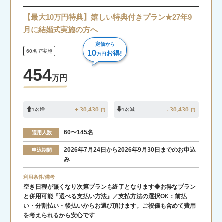
【最大10万円特典】嬉しい特典付きプラン★27年9
月に結婚式実施の方へ
定価から
60名で実施
10
お得!
万円
454
万
円
+ 30,430
- 30,430
1名増
1名減
円
円
60〜145名
適用人数
2026年7月24日から2026年9月30日までのお申込
申込期間
み
利用条件/備考
空き日程が無くなり次第プランも終了となります◆お得なプラン
と併用可能『選べる支払い方法』／支払方法の選択OK：前払
い・分割払い・後払いからお選び頂けます。ご祝儀も含めて費用
を考えられるから安心です