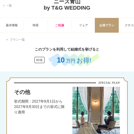
ニーズ青山
一覧
by T&G WEDDING
基本情報
特長
ご祝儀
フェア
お得プラン
クチコ
プラン一覧
このプランを利用して結婚式を挙げると
10
お得!
万円
60名
その他
挙式期間：2027年9月1日から
2027年9月30日までの挙式に限
り適用