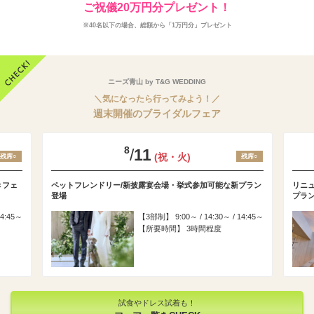
ご祝儀20万円分プレゼント！
※40名以下の場合、総額から「1万円分」プレゼント
ニーズ青山 by T&G WEDDING
＼気になったら行ってみよう！／
週末開催のブライダルフェア
8
/
11
(祝・火)
残席○
残席○
きフェ
ペットフレンドリー/新披露宴会場・挙式参加可能な新プラン
リニ
登場
プラ
14:45～
3部制
9:00～ / 14:30～ / 14:45～
所要時間
3時間程度
試食やドレス試着も！