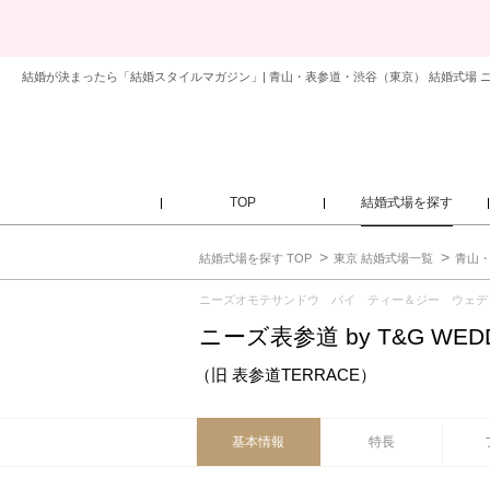
結婚が決まったら「結婚スタイルマガジン」| 青山・表参道・渋谷（東京） 結婚式場 ニーズ表参
TOP
結婚式場を探す
結婚式場を探す TOP
東京 結婚式場一覧
青山・
ニーズオモテサンドウ バイ ティー＆ジー ウェデ
ニーズ表参道 by T&G WED
（旧 表参道TERRACE）
基本情報
特長