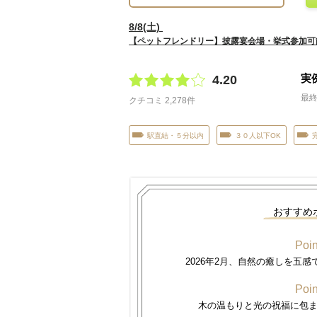
8
/
8
(土)
【ペットフレンドリー】披露宴会場・挙式参加可
実
4.20
最終
クチコミ 2,278件
駅直結・５分以内
３０人以下OK
おすすめ
Poin
2026年2月、自然の癒しを五
Poin
木の温もりと光の祝福に包