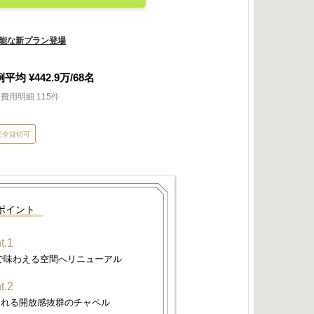
能な新プラン登場
例平均
¥442.9
万/
68
名
費用明細 115件
完全貸切可
ポイント
t.1
感で味わえる空間へリニューアル
t.2
まれる開放感抜群のチャペル