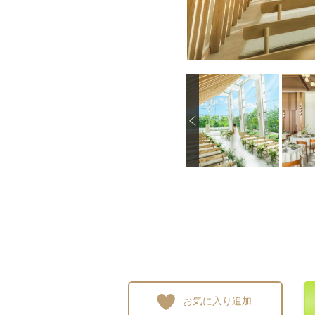
P
画像を拡大
画像を拡大
画像を拡大
画像
r
e
v
i
o
u
s
お気に入り追加