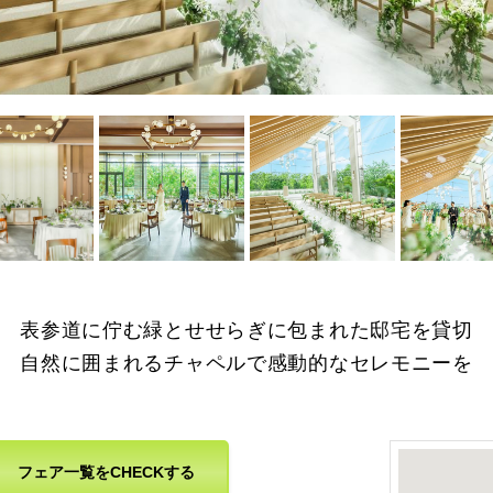
を拡大
画像を拡大
画像を拡大
画像を拡大
表参道に佇む緑とせせらぎに包まれた邸宅を貸切
自然に囲まれるチャペルで感動的なセレモニーを
フェア一覧をCHECKする