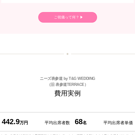
ご祝儀って何？
ニーズ表参道 by T&G WEDDING
（旧 表参道TERRACE）
費用実例
442.9
68
万円
平均出席者数
名
平均出席者単価