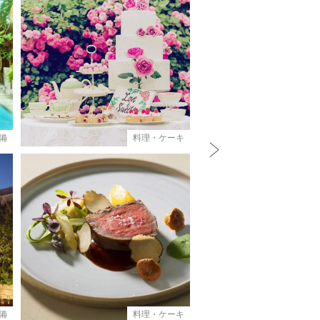
備
料理・ケーキ
N
e
x
t
備
料理・ケーキ