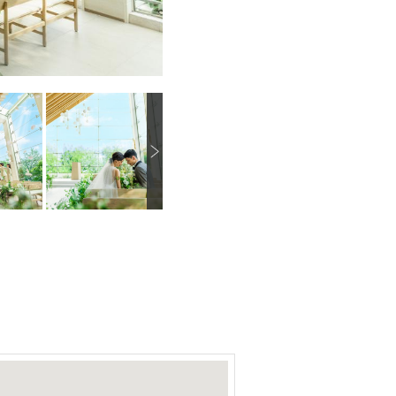
N
画像を拡大
画像を拡大
画像を拡大
e
x
t