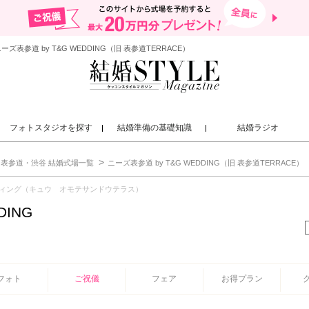
道 by T&G WEDDING（旧 表参道TERRACE）
フォトスタジオを探す
結婚準備の基礎知識
結婚ラジオ
表参道・渋谷 結婚式場一覧
ニーズ表参道 by T&G WEDDING（旧 表参道TERRACE）
ィング（キュウ オモテサンドウテラス）
DING
フォト
ご祝儀
フェア
お得プラン