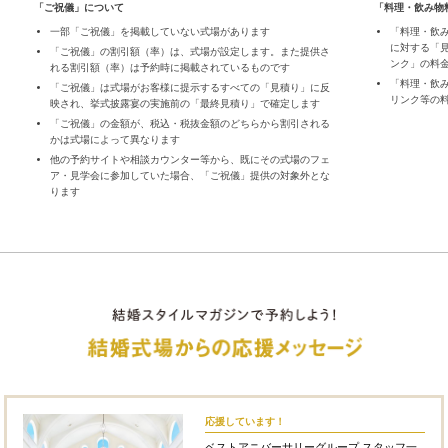
「ご祝儀」について
「料理・飲み物
一部「ご祝儀」を掲載していない式場があります
「料理・飲
に対する「
「ご祝儀」の割引額（率）は、式場が設定します。また提供さ
ンク」の料
れる割引額（率）は予約時に掲載されているものです
「料理・飲
「ご祝儀」は式場がお客様に提示するすべての「見積り」に反
リンク等の
映され、挙式披露宴の実施前の「最終見積り」で確定します
「ご祝儀」の金額が、税込・税抜金額のどちらから割引される
かは式場によって異なります
他の予約サイトや相談カウンター等から、既にその式場のフェ
ア・見学会に参加していた場合、「ご祝儀」提供の対象外とな
ります
応援しています！
ベストアニバーサリーグループ スタッフ一