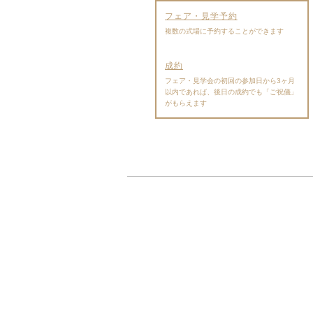
フェア・見学予約
複数の式場に予約することができます
成約
フェア・見学会の初回の参加日から3ヶ月
以内であれば、後日の成約でも「ご祝儀」
がもらえます