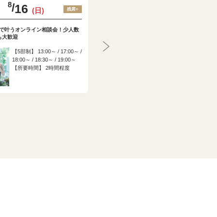
8
8
/
/
16
22
(日)
(土)
残席○
残席○
Cで叶うオンライン相談会！少人数
【ドレス特典付!】水と空のチャペル×国産牛試
も大歓迎
食×少人数W相談会
5部制
13:00～ / 17:00～ /
3部制
9:00～ / 13:00～ /
N
18:00～ / 18:30～ / 19:00～
17:00～
ex
所要時間
2時間程度
所要時間
3時間程度
t
試食あり