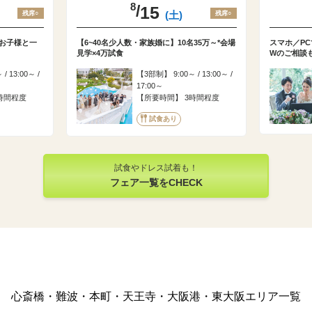
8
/
15
(土)
残席○
残席○
お子様と一
【6~40名少人数・家族婚に】10名35万～*会場
スマホ／P
見学×4万試食
Wのご相談
 / 13:00～ /
3部制
9:00～ / 13:00～ /
17:00～
時間程度
所要時間
3時間程度
試食あり
試食やドレス試着も！
フェア一覧をCHECK
心斎橋・難波・本町・天王寺・大阪港・東大阪エリア一覧