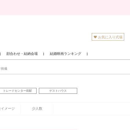
お気に入り式場
顔合わせ・結納会場
結婚映画ランキング
ご祝儀
トレードセンター前駅
ゲストハウス
金イメージ
少人数