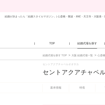
結婚が決まったら「結婚スタイルマガジン」| 心斎橋・難波・本町・天王寺・大阪港・東
TOP
結婚式場を探す
結婚式場を探す TOP
大阪 結婚式場一覧
心斎
セントアクアチャペルオオサカ
セントアクアチャペ
基本情報
特長