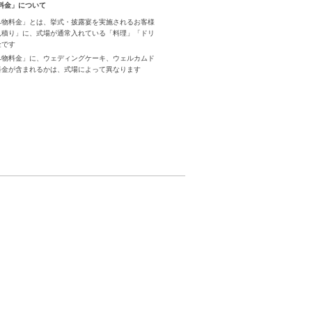
料金」について
み物料金」とは、挙式・披露宴を実施されるお客様
見積り」に、式場が通常入れている「料理」「ドリ
金です
み物料金」に、ウェディングケーキ、ウェルカムド
料金が含まれるかは、式場によって異なります