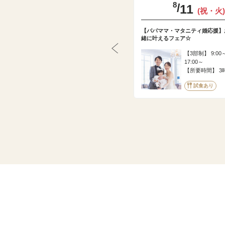
8
8
/
/
23
11
(日)
(祝・火)
残席○
【初見学でも安心◎】見積もり相談×全館見学
【パパママ・マタニティ婚応援】
×無料試食フェア
緒に叶えるフェア☆
3部制
9:00～ / 13:00～ /
3部制
9:00～
Pr
17:00～
17:00～
ev
所要時間
3時間程度
所要時間
3
io
u
試食あり
試食あり
s