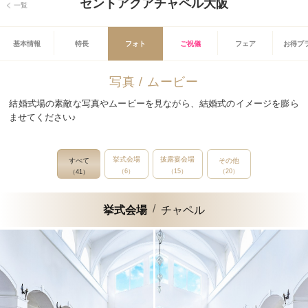
セントアクアチャペル大阪
一覧
基本情報
特長
フォト
ご祝儀
フェア
お得プ
写真 / ムービー
結婚式場の素敵な写真やムービーを見ながら、結婚式のイメージを膨ら
ませてください♪
挙式会場
披露宴会場
すべて
その他
（6）
（15）
（20）
（41）
挙式会場
チャペル