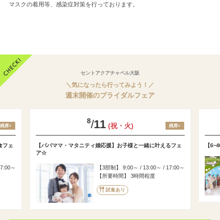
マスクの着用等、感染症対策を行っております。
セントアクアチャペル大阪
＼気になったら行ってみよう！／
週末開催のブライダルフェア
8
/
11
(祝・火)
残席○
残席○
食フェ
【パパママ・マタニティ婚応援】お子様と一緒に叶えるフェ
【6~
ア☆
17:00～
3部制
9:00～ / 13:00～ / 17:00～
所要時間
3時間程度
試食あり