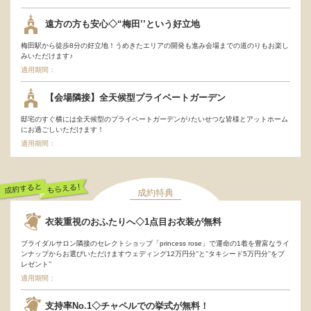
遠方の方も安心◇“梅田’’という好立地
梅田駅から徒歩8分の好立地！うめきたエリアの開発も進み会場までの道のりもお楽し
みいただけます♪
適用期間：
【会場隣接】全天候型プライベートガーデン
邸宅のすぐ横には全天候型のプライベートガーデンが♪たいせつな皆様とアットホーム
にお過ごしいただけます！
適用期間：
成約特典
成約するともらえ
衣装重視のおふたりへ◇1点目お衣装が無料
る！
ブライダルサロン隣接のセレクトショップ「princess rose」で運命の1着を豊富なライ
ンナップからお選びいただけますウェディング12万円分’’と’’タキシード5万円分’’をプ
レゼント’’
適用期間：
支持率No.1◇チャペルでの挙式が無料！