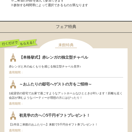
※ご希望の内容を選んで参加できます
※参加する時間帯によって選択できるものが異なります
フェア特典
来館特典
行くだけでもらえ
【本格挙式】赤レンガの独立型チャペル
る！
赤レンガと木のぬくもりを感じる独立型チャペル見学♪
適用期間：
～おふたりの邸宅へゲストの方をご招待～
1組貸切の邸宅でお家で過ごすようなアットホームなひとときが叶います！距離も近く
会話が弾むようなパーティーが理想の方にはぴったり！
適用期間：
初見学の方へ◇5千円ギフトプレゼント！
【1件目ご来館のおふたりへ】来館で5千円分ギフト券プレゼント！
適用期間：