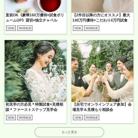
直前OK《豪華160万優待×試食ボリ
【2件目以降の方にオススメ】最大
ュームUP》貸切×独立チャペル
140万円優待×こだわり4万円試食
5部制
3時間程度
5部制
3時間程度
初見学の方必見＊特製試食×見積相
【自宅でオンラインフェア参加】会
談＊ファーストステップ見学会
場見学＆見積もり相談会
5部制
3時間程度
1部制
2時間程度
もっと見る