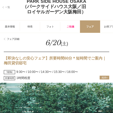
PARK SIDE HOUSE OSAKA
（パークサイドハウス大阪／旧
一覧
ロイヤルガーデン大阪梅田）
基本情報
特長
フォト
ご祝儀
フェア
お得プ
フェア詳細
6/20
(土)
【即決なしの安心フェア】所要時間60分＊短時間でご案内｜
梅田貸切邸宅
9:30〜 / 10:00〜 / 14:30〜 / 15:30〜 / 16:00〜
5部制
1時間程度
残席○
所要時間