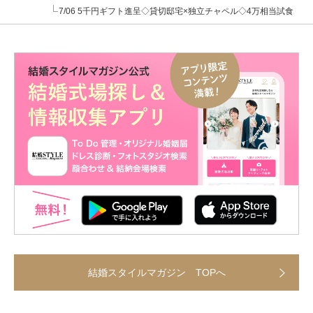
7/06 5千円ギフト進呈◇貸切邸宅×独立チャペル◇4万相当試食
結婚スタイルマガジン TOPへ