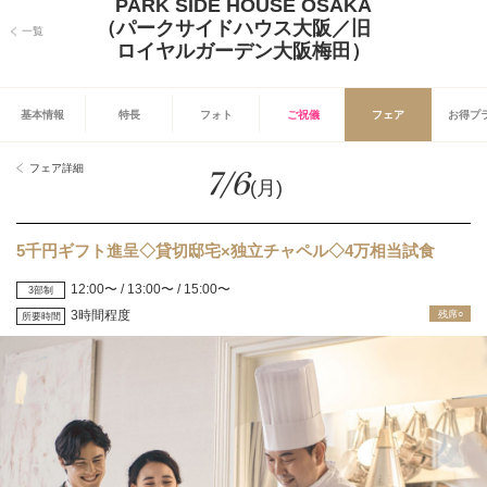
PARK SIDE HOUSE OSAKA
（パークサイドハウス大阪／旧
一覧
ロイヤルガーデン大阪梅田）
基本情報
特長
フォト
ご祝儀
フェア
お得プ
フェア詳細
7/6
(月)
5千円ギフト進呈◇貸切邸宅×独立チャペル◇4万相当試食
12:00〜 / 13:00〜 / 15:00〜
3部制
3時間程度
残席○
所要時間