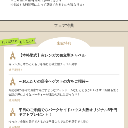
※ご希望の内容を選んで参加できます
※参加する時間帯によって選択できるものが異なります
フェア特典
来館特典
行くだけでもらえ
【本格挙式】赤レンガの独立型チャペル
る！
赤レンガと木のぬくもりを感じる独立型チャペル見学♪
適用期間：
～おふたりの邸宅へゲストの方をご招待～
1組貸切の邸宅でお家で過ごすようなアットホームなひとときが叶います！距離も近く
会話が弾むようなパーティーが理想の方にはぴったり！
適用期間：
平日のご来館で◇パークサイドハウス大阪オリジナル5千円
ギフトプレゼント！
ゆったり全館を見学できるのは平日ならでは◎初見学でも安心！
適用期間：