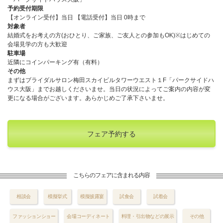
予約受付期限
【オンライン受付】当日 【電話受付】当日 0時まで
対象者
結婚式をお考えの方(おひとり、ご家族、ご友人との参加もOK)※はじめての
会場見学の方も大歓迎
駐車場
近隣にコインパーキング有（有料）
その他
まずはブライダルサロン梅田スカイビルタワーウエスト１F「パークサイドハ
ウス大阪」までお越しくださいませ。当日の状況によってご案内の内容が変
更になる場合がございます。あらかじめご了承下さいませ。
フェア予約する
こちらのフェアに含まれる内容
相談会
模擬挙式
模擬披露宴
試食会
試着会
ファッションショー
会場コーディネート
料理・引出物などの展示
その他