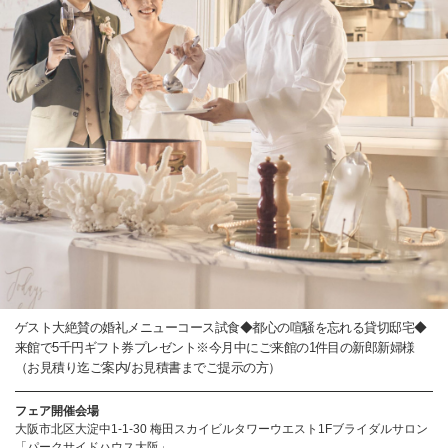
ゲスト大絶賛の婚礼メニューコース試食◆都心の喧騒を忘れる貸切邸宅◆
来館で5千円ギフト券プレゼント※今月中にご来館の1件目の新郎新婦様
（お見積り迄ご案内/お見積書までご提示の方）
フェア開催会場
大阪市北区大淀中1-1-30 梅田スカイビルタワーウエスト1Fブライダルサロン
「パークサイドハウス大阪」