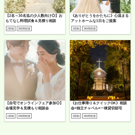
【2名～30名迄の少人数向け◎】お
《ありがとうをかたちに》心温まる
もてなし料理試食＆見積り相談
アットホームな1日をご提案
2部制
3時間程度
2部制
3時間程度
【自宅でオンラインフェア参加◎】
《お仕事帰り＆クイックOK》相談
会場見学＆見積もり相談会
会×独立チャペル×一棟貸切邸宅
1部制
2時間程度
3部制
3時間程度