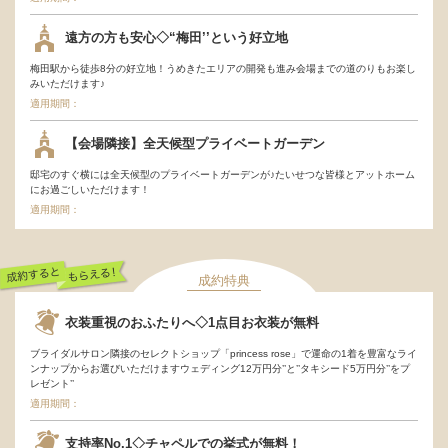
遠方の方も安心◇“梅田’’という好立地
梅田駅から徒歩8分の好立地！うめきたエリアの開発も進み会場までの道のりもお楽し
みいただけます♪
適用期間：
【会場隣接】全天候型プライベートガーデン
邸宅のすぐ横には全天候型のプライベートガーデンが♪たいせつな皆様とアットホーム
にお過ごしいただけます！
適用期間：
成約特典
成約するともらえ
衣装重視のおふたりへ◇1点目お衣装が無料
る！
ブライダルサロン隣接のセレクトショップ「princess rose」で運命の1着を豊富なライ
ンナップからお選びいただけますウェディング12万円分’’と’’タキシード5万円分’’をプ
レゼント’’
適用期間：
支持率No.1◇チャペルでの挙式が無料！