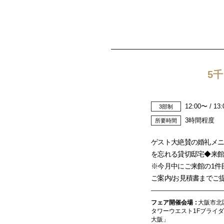
5
12:00〜 / 13
3部制
3時間程度
所要時間
ゲスト大絶賛の婚礼メ
を忘れる貸切邸宅◆来館
※今月中にご来館の1件
ご案内/お見積書までご
フェア開催会場
大阪市北区
タワーウエスト1Fブライ
大阪」