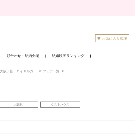
お気に入り式場
顔合わせ・結納会場
結婚映画ランキング
／旧 ロイヤルガーデン大阪梅田）
フェア一覧
大阪駅
ゲストハウス