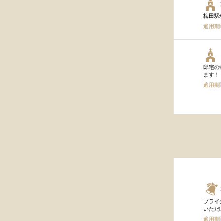
梅田駅
適用期
邸宅の
ます！
適用期
ブライ
いただけ
適用期