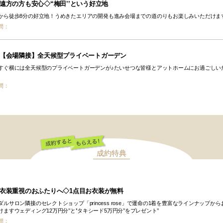
遠方の方も安心◇“梅田’’という好立地
から徒歩8分の好立地！うめきたエリアの開発も進み会場までの道のりもお楽しみいただけま
間：
【会場隣接】全天候型プライベートガーデン
すぐ横には全天候型のプライベートガーデンが♪たいせつな皆様とアットホームにお過ごしい
間：
成約特典
成約するともらえ
る！
衣装重視のおふたりへ◇1点目お衣装が無料
ダルサロン隣接のセレクトショップ「princess rose」で運命の1着を豊富なラインナップから
ますウェディング12万円分’’と’’タキシード5万円分’’をプレゼント’’
間：