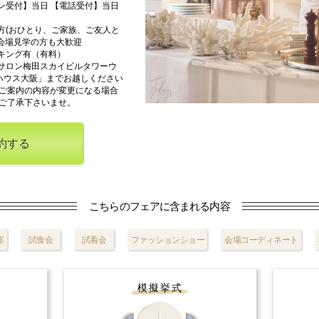
ン受付】当日 【電話受付】当日
方(おひとり、ご家族、ご友人と
の会場見学の方も大歓迎
キング有（有料）
サロン梅田スカイビルタワーウ
ハウス大阪」までお越しください
ご案内の内容が変更になる場合
ご了承下さいませ。
約する
こちらのフェアに含まれる内容
宴
試食会
試着会
ファッションショー
会場コーディネート
模擬挙式