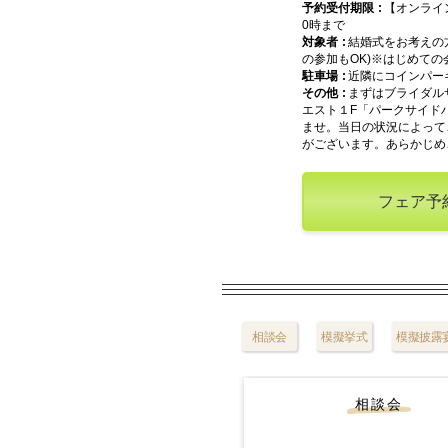
予約受付期限
【オンライ
0時まで
対象者
結婚式をお考えの
の参加もOK)※はじめて
駐車場
近隣にコインパー
その他
まずはブライダル
エスト１F「パークサイド
ませ。当日の状況によって
がございます。あらかじめ
フェア予
相談会
模擬挙式
模擬披露
相談会