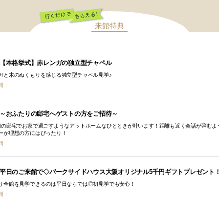
来館特典
行くだけでもらえ
る！
【本格挙式】赤レンガの独立型チャペル
ガと木のぬくもりを感じる独立型チャペル見学♪
間：
～おふたりの邸宅へゲストの方をご招待～
切の邸宅でお家で過ごすようなアットホームなひとときが叶います！距離も近く会話が弾むよ
ーが理想の方にはぴったり！
間：
平日のご来館で◇パークサイドハウス大阪オリジナル5千円ギフトプレゼント
り全館を見学できるのは平日ならでは◎初見学でも安心！
間：