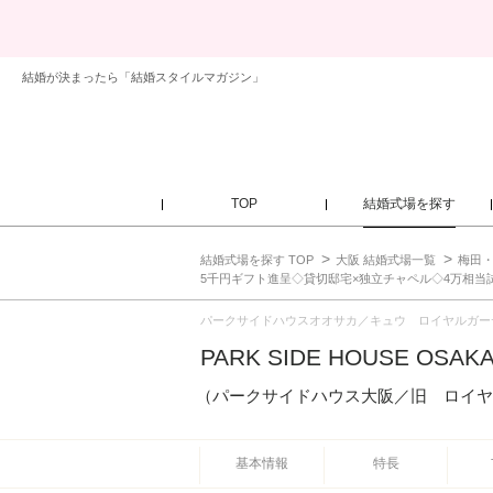
結婚が決まったら「結婚スタイルマガジン」
TOP
結婚式場を探す
結婚式場を探す TOP
大阪 結婚式場一覧
梅田・
5千円ギフト進呈◇貸切邸宅×独立チャペル◇4万相当
パークサイドハウスオオサカ／キュウ ロイヤルガー
PARK SIDE HOUSE OSAK
（パークサイドハウス大阪／旧 ロイヤ
基本情報
特長