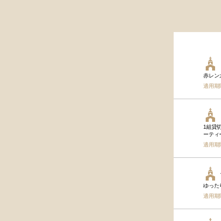
赤レン
適用期
1組貸
ーティ
適用期
ゆった
適用期