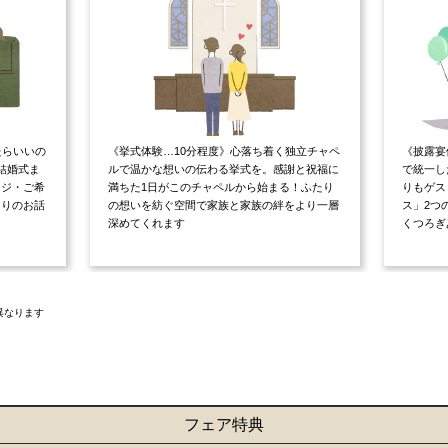
たらいいの
《挙式体験…10分程度》心落ち着く独立チャペ
《披露宴
結婚式ま
ルで温かな想いの伝わる挙式を。感謝と祝福に
で統一し
ージ・ご希
満ちた1日がこのチャペルから始まる！ふたり
りもゲス
たりのお話
の想いを紡ぐ空間で家族と家族の絆をより一層
ス」2つ
深めてくれます
くつろぎ
異なります
フェア特典