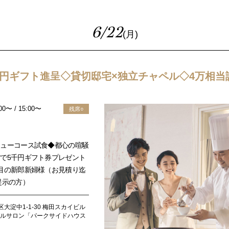
6/22
(月)
千円ギフト進呈◇貸切邸宅×独立チャペル◇4万相当
:00〜 / 15:00〜
残席○
ニューコース試食◆都心の喧騒
で5千円ギフト券プレゼント
目の新郎新婦様（お見積り迄
提示の方）
大淀中1-1-30 梅田スカイビル
ダルサロン「パークサイドハウス