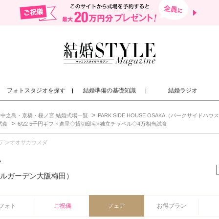
フォトスタジオを探す
結婚準備の基礎知識
結婚ラジオ
中之島・京橋・桜ノ宮 結婚式場一覧
PARK SIDE HOUSE OSAKA（パークサイドハウス大阪
試食
6/22 5千円ギフト進呈◇貸切邸宅×独立チャペル◇4万相当試食
デンオオサカウメダ
A
ルガーデン大阪梅田）
フォト
ご祝儀
フェア
お得プラン