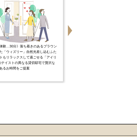
体験…30分》落ち着きのあるブラウン
《4万円相当無料試食…30分 》オープン
た「ウィズリー」自然光差し込むふた
ンからお届けする絶品料理でゲストをお
トもリラックスして過ごせる「アイリ
し♪産地や旬の味覚にこだわり厳選した
のテイストの異なる貸切邸宅で贅沢な
生かした五感で感じるお料理をお楽しみ
あるお時間をご提案
けます。