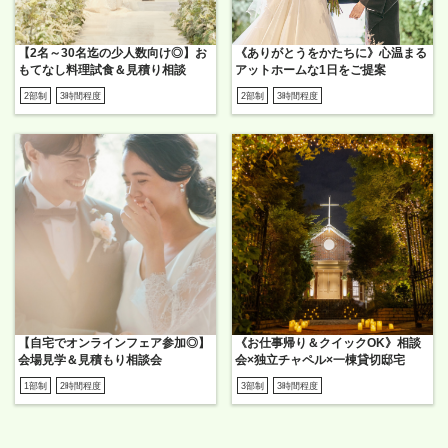
【2名～30名迄の少人数向け◎】お
《ありがとうをかたちに》心温まる
もてなし料理試食＆見積り相談
アットホームな1日をご提案
2部制
3時間程度
2部制
3時間程度
【自宅でオンラインフェア参加◎】
《お仕事帰り＆クイックOK》相談
会場見学＆見積もり相談会
会×独立チャペル×一棟貸切邸宅
1部制
2時間程度
3部制
3時間程度