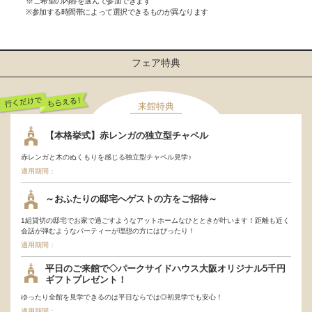
※ご希望の内容を選んで参加できます
※参加する時間帯によって選択できるものが異なります
フェア特典
来館特典
行くだけでもらえ
【本格挙式】赤レンガの独立型チャペル
る！
赤レンガと木のぬくもりを感じる独立型チャペル見学♪
適用期間：
～おふたりの邸宅へゲストの方をご招待～
1組貸切の邸宅でお家で過ごすようなアットホームなひとときが叶います！距離も近く
会話が弾むようなパーティーが理想の方にはぴったり！
適用期間：
平日のご来館で◇パークサイドハウス大阪オリジナル5千円
ギフトプレゼント！
ゆったり全館を見学できるのは平日ならでは◎初見学でも安心！
適用期間：