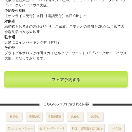
「パークサイドハウス大阪」
予約受付期限
【オンライン受付】当日 【電話受付】当日 0時まで
対象者
結婚式をお考えの方(おひとり、ご家族、ご友人との参加もOK)※はじめての
会場見学の方も大歓迎
駐車場
近隣にコインパーキング有（有料）
その他
ブライダルサロンは梅田スカイビルタワーウエスト１F「パークサイドハウス
大阪」となっております。
フェア予約する
こちらのフェアに含まれる内容
相談会
模擬挙式
模擬披露宴
試食会
試着会
ファッションショー
会場コーディネート
料理・引出物などの展示
その他