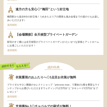
遠方の方も安心◇“梅田’’という好立地
梅田駅から徒歩8分の好立地！うめきたエリアの開発も進み会場までの道のりもお楽し
みいただけます♪
適用期間：
【会場隣接】全天候型プライベートガーデン
邸宅のすぐ横には全天候型のプライベートガーデンが♪たいせつな皆様とアットホーム
にお過ごしいただけます！
適用期間：
成約特典
成約するともらえ
衣装重視のおふたりへ◇1点目お衣装が無料
る！
ブライダルサロン隣接のセレクトショップ「princess rose」で運命の1着を豊富なライ
ンナップからお選びいただけますウェディング12万円分’’と’’タキシード5万円分’’をプ
レゼント’’
適用期間：
支持率No.1◇チャペルでの挙式が無料！