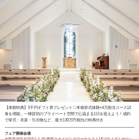
【来館特典】5千円ギフト券プレゼント◇本格挙式体験×4万相当コース試
食を堪能。一棟貸切のプライベート空間で心温まる1日を迎えよう！成約
で挙式・衣裳・引出物など、最大130万円相当の特典付き
フェア開催会場
大阪市北区大淀中1-1-30 梅田スカイビルタワーウエスト1Fブライダルサロン