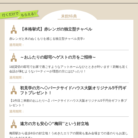
来館特典
行くだけでもらえ
【本格挙式】赤レンガの独立型チャペル
る！
赤レンガと木のぬくもりを感じる独立型チャペル見学♪
適用期間：
～おふたりの邸宅へゲストの方をご招待～
1組貸切の邸宅でお家で過ごすようなアットホームなひとときが叶います！距離も近く
会話が弾むようなパーティーが理想の方にはぴったり！
適用期間：
初見学の方へ◇パークサイドハウス大阪オリジナル5千円ギ
フトプレゼント！
【1件目ご来館のおふたりへ】パークサイドハウス大阪オリジナル5千円分ギフト券プ
レゼント！
適用期間：
遠方の方も安心◇“梅田’’という好立地
梅田駅から徒歩8分の好立地！うめきたエリアの開発も進み会場までの道のりもお楽し
みいただけます♪