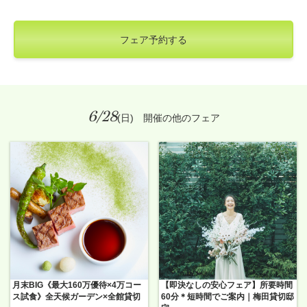
フェア予約する
6/28
(日) 開催の他のフェア
月末BIG《最大160万優待×4万コー
【即決なしの安心フェア】所要時間
ス試食》全天候ガーデン×全館貸切
60分＊短時間でご案内｜梅田貸切邸