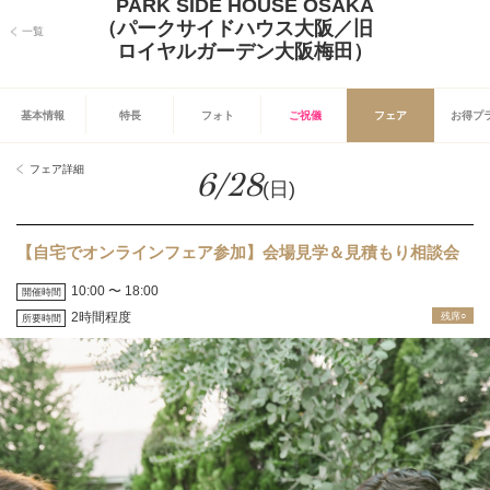
PARK SIDE HOUSE OSAKA
（パークサイドハウス大阪／旧
一覧
ロイヤルガーデン大阪梅田）
基本情報
特長
フォト
ご祝儀
フェア
お得プ
フェア詳細
6/28
(日)
【自宅でオンラインフェア参加】会場見学＆見積もり相談会
10:00 〜 18:00
開催時間
2時間程度
残席○
所要時間