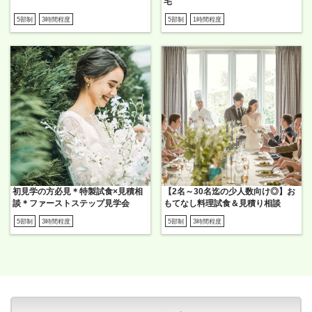
宅
5部制
3時間程度
5部制
1時間程度
初見学の方必見＊特製試食×見積相
【2名～30名迄の少人数向け◎】お
談＊ファーストステップ見学会
もてなし料理試食＆見積り相談
5部制
3時間程度
5部制
3時間程度