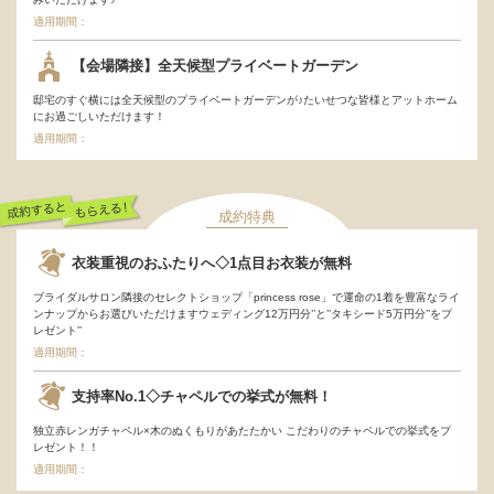
適用期間：
【会場隣接】全天候型プライベートガーデン
邸宅のすぐ横には全天候型のプライベートガーデンが♪たいせつな皆様とアットホーム
にお過ごしいただけます！
適用期間：
成約特典
成約するともらえ
衣装重視のおふたりへ◇1点目お衣装が無料
る！
ブライダルサロン隣接のセレクトショップ「princess rose」で運命の1着を豊富なライ
ンナップからお選びいただけますウェディング12万円分’’と’’タキシード5万円分’’をプ
レゼント’’
適用期間：
支持率No.1◇チャペルでの挙式が無料！
独立赤レンガチャペル×木のぬくもりがあたたかい こだわりのチャペルでの挙式をプ
レゼント！！
適用期間：