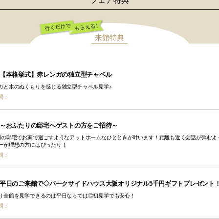
フェア特典
来館特典
行くだけでもらえ
る！
【本格挙式】赤レンガの独立型チャペル
ガと木のぬくもりを感じる独立型チャペル見学♪
間：
～おふたりの邸宅へゲストの方をご招待～
切の邸宅でお家で過ごすようなアットホームなひとときが叶います！距離も近く会話が弾むよ
ーが理想の方にはぴったり！
間：
平日のご来館で◇パークサイドハウス大阪オリジナル5千円ギフトプレゼント
り全館を見学できるのは平日ならでは◎初見学でも安心！
間：