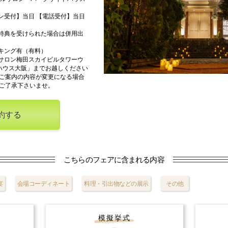
ン受付】当日 【電話受付】当日
特典を受けられた場合は併用出
キング有（有料）
サロン梅田スカイビルタワーウ
ハウス大阪」までお越しください
ご案内の内容が変更になる場合
ご了承下さいませ。
約する
こちらのフェアに含まれる内容
宴
会場コーディネート
料理・引出物などの展示
その他
模擬挙式