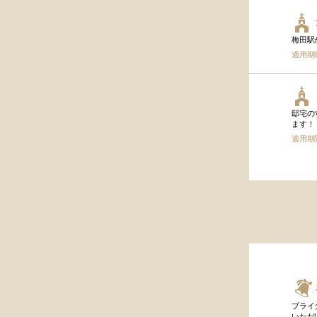
梅田駅
適用期
邸宅の
ます！
適用期
ブライ
いただけ