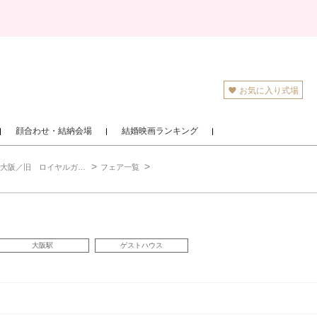
お気に入り式場
顔合わせ・結納会場
結婚映画ランキング
／旧 ロイヤルガーデン大阪梅田）
フェア一覧
大阪駅
ゲストハウス