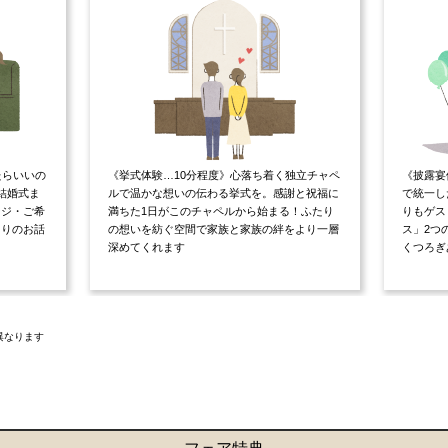
たらいいの
《挙式体験…10分程度》心落ち着く独立チャペ
《披露宴
結婚式ま
ルで温かな想いの伝わる挙式を。感謝と祝福に
で統一し
ージ・ご希
満ちた1日がこのチャペルから始まる！ふたり
りもゲス
たりのお話
の想いを紡ぐ空間で家族と家族の絆をより一層
ス」2つ
深めてくれます
くつろぎ
異なります