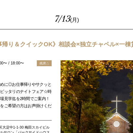
7/13
(月)
事帰り＆クイックOK》相談会×独立チャペル×一棟
:00〜 / 18:00〜
残席△
ために◎お仕事帰りやサクッと
にピッタリのナイトフェア☆時
場見学迄を2時間でご案内！
談をご希望の方はお声掛けくだ
大淀中1-1-30 梅田スカイビル
ダルサロン「パークサイドハウス