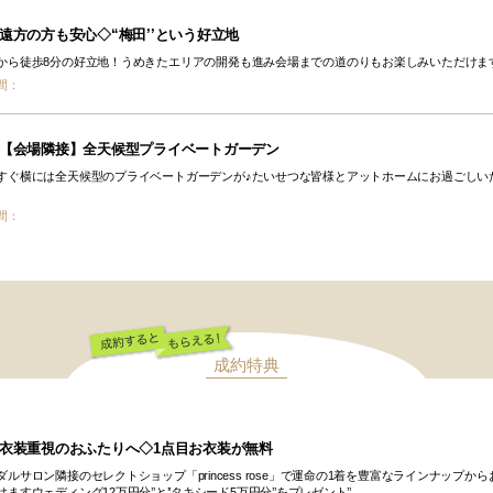
遠方の方も安心◇“梅田’’という好立地
から徒歩8分の好立地！うめきたエリアの開発も進み会場までの道のりもお楽しみいただけま
間：
【会場隣接】全天候型プライベートガーデン
すぐ横には全天候型のプライベートガーデンが♪たいせつな皆様とアットホームにお過ごしい
間：
成約特典
成約するともらえ
る！
衣装重視のおふたりへ◇1点目お衣装が無料
ダルサロン隣接のセレクトショップ「princess rose」で運命の1着を豊富なラインナップから
ますウェディング12万円分’’と’’タキシード5万円分’’をプレゼント’’