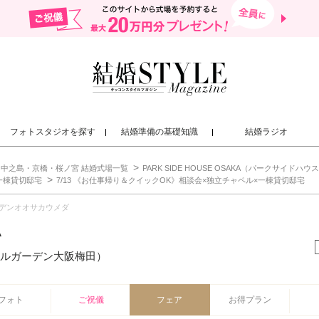
フォトスタジオを探す
結婚準備の基礎知識
結婚ラジオ
中之島・京橋・桜ノ宮 結婚式場一覧
PARK SIDE HOUSE OSAKA（パークサイドハウス大阪
一棟貸切邸宅
7/13 《お仕事帰り＆クイックOK》相談会×独立チャペル×一棟貸切邸宅
デンオオサカウメダ
A
ルガーデン大阪梅田）
フォト
ご祝儀
フェア
お得プラン