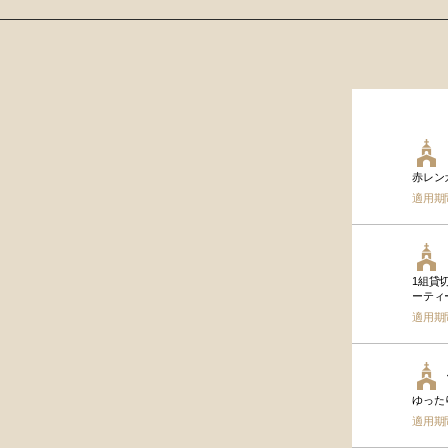
赤レン
適用期
1組貸
ーティ
適用期
ゆった
適用期