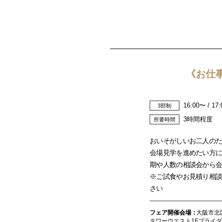
《お仕
16:00〜 / 17
3部制
3時間程度
所要時間
おいそがしいお二人の
会場見学を進めたい方
期や人数の相談会から会
※ご試食やお見積り相
さい
フェア開催会場
大阪市北区
タワーウエスト1Fブライ