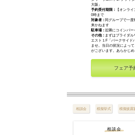
大阪」
予約受付期限
【オンライ
0時まで
対象者
同グループで一度
来かねます
駐車場
近隣にコインパー
その他
まずはブライダル
エスト１F「パークサイド
ませ。当日の状況によって
がございます。あらかじめ
フェア予
相談会
模擬挙式
模擬披露
相談会