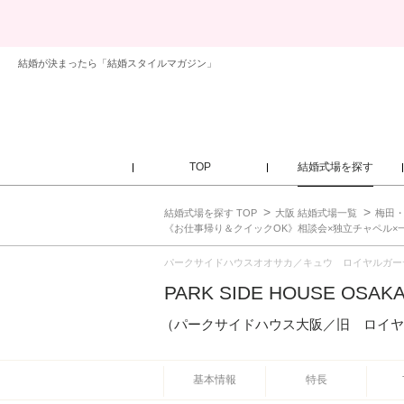
結婚が決まったら「結婚スタイルマガジン」
TOP
結婚式場を探す
結婚式場を探す TOP
大阪 結婚式場一覧
梅田・
《お仕事帰り＆クイックOK》相談会×独立チャペル×
パークサイドハウスオオサカ／キュウ ロイヤルガー
PARK SIDE HOUSE OSAK
（パークサイドハウス大阪／旧 ロイヤ
基本情報
特長