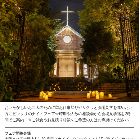
おいそがしいお二人のために◎お仕事帰りやサクッと会場見学を進めたい
方にピッタリのナイトフェア☆時期や人数の相談会から会場見学迄を2時
間でご案内！※ご試食やお見積り相談をご希望の方はお声掛けください
フェア開催会場
大阪市北区大淀中1-1-30 梅田スカイビルタワーウエスト1Fブライダルサロン