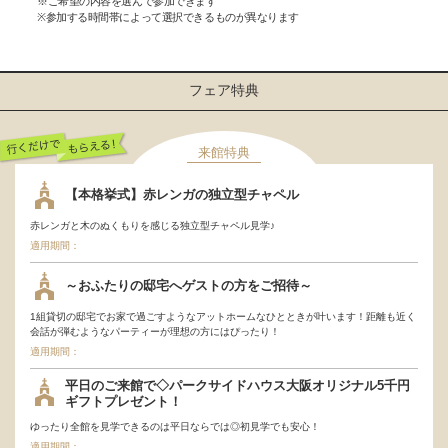
※ご希望の内容を選んで参加できます
※参加する時間帯によって選択できるものが異なります
フェア特典
来館特典
行くだけでもらえ
【本格挙式】赤レンガの独立型チャペル
る！
赤レンガと木のぬくもりを感じる独立型チャペル見学♪
適用期間：
～おふたりの邸宅へゲストの方をご招待～
1組貸切の邸宅でお家で過ごすようなアットホームなひとときが叶います！距離も近く
会話が弾むようなパーティーが理想の方にはぴったり！
適用期間：
平日のご来館で◇パークサイドハウス大阪オリジナル5千円
ギフトプレゼント！
ゆったり全館を見学できるのは平日ならでは◎初見学でも安心！
適用期間：