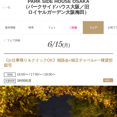
PARK SIDE HOUSE OSAKA
（パークサイドハウス大阪／旧
一覧
ロイヤルガーデン大阪梅田）
基本情報
特長
フォト
ご祝儀
フェア
お得プ
フェア詳細
6/15
(月)
《お仕事帰り＆クイックOK》相談会×独立チャペル×一棟貸切
邸宅
16:00〜 / 17:00〜 / 18:00〜
3部制
3時間程度
残席△
所要時間