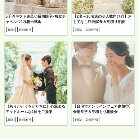
5千円ギフト進呈◇貸切邸宅×独立チ
【2名～30名迄の少人数向け◎】お
ャペル◇4万相当試食
もてなし料理試食＆見積り相談
3部制
3時間程度
2部制
3時間程度
《ありがとうをかたちに》心温まる
【自宅でオンラインフェア参加◎】
アットホームな1日をご提案
会場見学＆見積もり相談会
2部制
3時間程度
1部制
2時間程度