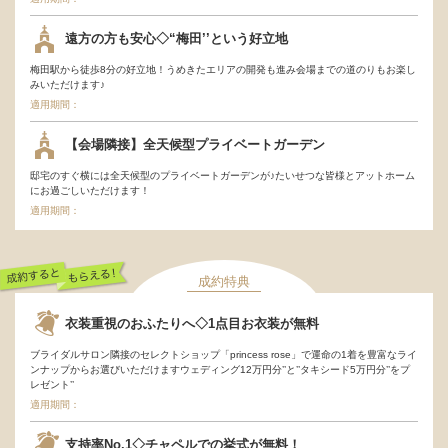
遠方の方も安心◇“梅田’’という好立地
梅田駅から徒歩8分の好立地！うめきたエリアの開発も進み会場までの道のりもお楽し
みいただけます♪
適用期間：
【会場隣接】全天候型プライベートガーデン
邸宅のすぐ横には全天候型のプライベートガーデンが♪たいせつな皆様とアットホーム
にお過ごしいただけます！
適用期間：
成約特典
成約するともらえ
衣装重視のおふたりへ◇1点目お衣装が無料
る！
ブライダルサロン隣接のセレクトショップ「princess rose」で運命の1着を豊富なライ
ンナップからお選びいただけますウェディング12万円分’’と’’タキシード5万円分’’をプ
レゼント’’
適用期間：
支持率No.1◇チャペルでの挙式が無料！