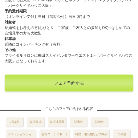
「パークサイドハウス大阪」
予約受付期限
【オンライン受付】当日 【電話受付】当日 0時まで
対象者
結婚式をお考えの方(おひとり、ご家族、ご友人との参加もOK)※はじめての
会場見学の方も大歓迎
駐車場
近隣にコインパーキング有（有料）
その他
ブライダルサロンは梅田スカイビルタワーウエスト１F「パークサイドハウス
大阪」となっております
フェア予約する
こちらのフェアに含まれる内容
相談会
模擬挙式
模擬披露宴
試食会
試着会
ファッションショー
会場コーディネート
料理・引出物などの展示
その他