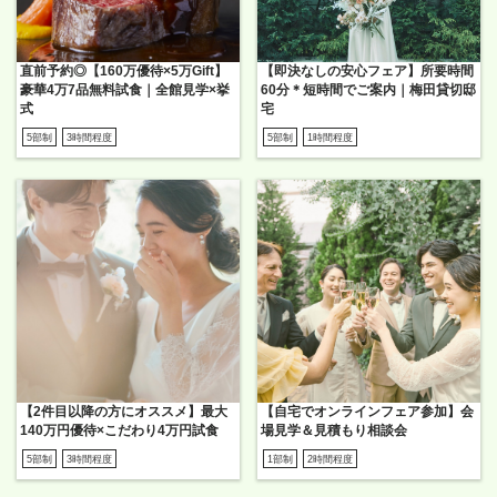
直前予約◎【160万優待×5万Gift】
【即決なしの安心フェア】所要時間
豪華4万7品無料試食｜全館見学×挙
60分＊短時間でご案内｜梅田貸切邸
式
宅
5部制
3時間程度
5部制
1時間程度
【2件目以降の方にオススメ】最大
【自宅でオンラインフェア参加】会
140万円優待×こだわり4万円試食
場見学＆見積もり相談会
5部制
3時間程度
1部制
2時間程度