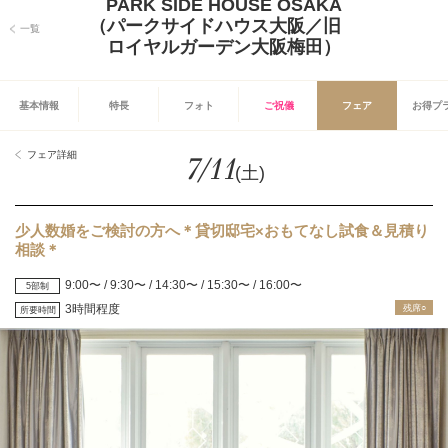
PARK SIDE HOUSE OSAKA
（パークサイドハウス大阪／旧
一覧
ロイヤルガーデン大阪梅田）
基本情報
特長
フォト
ご祝儀
フェア
お得プ
フェア詳細
7/11
(土)
少人数婚をご検討の方へ＊貸切邸宅×おもてなし試食＆見積り
相談＊
9:00〜 / 9:30〜 / 14:30〜 / 15:30〜 / 16:00〜
5部制
3時間程度
残席○
所要時間