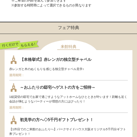
※ご希望の内容を選んで参加できます
※参加する時間帯によって選択できるものが異なります
フェア特典
来館特典
行くだけでもらえ
【本格挙式】赤レンガの独立型チャペル
る！
赤レンガと木のぬくもりを感じる独立型チャペル見学♪
適用期間：
～おふたりの邸宅へゲストの方をご招待～
1組貸切の邸宅でお家で過ごすようなアットホームなひとときが叶います！距離も近く
会話が弾むようなパーティーが理想の方にはぴったり！
適用期間：
初見学の方へ◇5千円ギフトプレゼント！
【1件目でのご来館のおふたりへ】パークサイドハウス大阪オリジナル5千円分ギフト
券プレゼント！