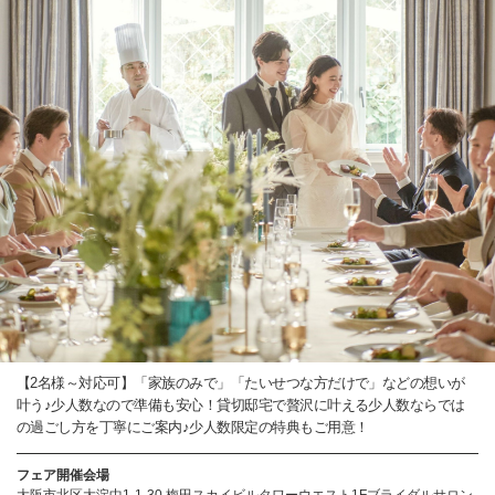
【2名様～対応可】「家族のみで」「たいせつな方だけで」などの想いが
叶う♪少人数なので準備も安心！貸切邸宅で贅沢に叶える少人数ならでは
の過ごし方を丁寧にご案内♪少人数限定の特典もご用意！
フェア開催会場
大阪市北区大淀中1-1-30 梅田スカイビルタワーウエスト1Fブライダルサロン