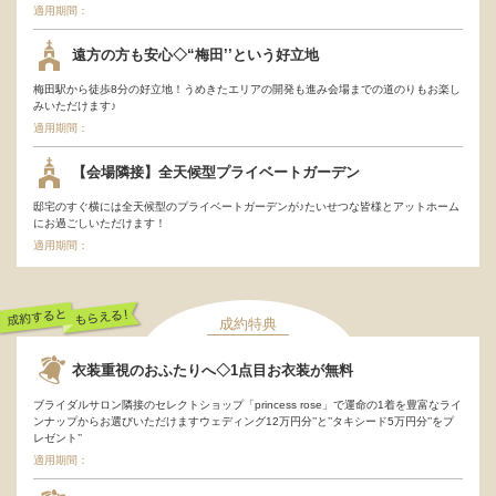
適用期間：
遠方の方も安心◇“梅田’’という好立地
梅田駅から徒歩8分の好立地！うめきたエリアの開発も進み会場までの道のりもお楽し
みいただけます♪
適用期間：
【会場隣接】全天候型プライベートガーデン
邸宅のすぐ横には全天候型のプライベートガーデンが♪たいせつな皆様とアットホーム
にお過ごしいただけます！
適用期間：
成約特典
成約するともらえ
衣装重視のおふたりへ◇1点目お衣装が無料
る！
ブライダルサロン隣接のセレクトショップ「princess rose」で運命の1着を豊富なライ
ンナップからお選びいただけますウェディング12万円分’’と’’タキシード5万円分’’をプ
レゼント’’
適用期間：