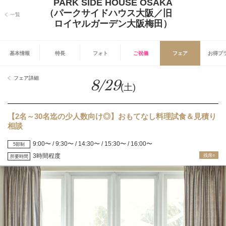
PARK SIDE HOUSE OSAKA
（パークサイドハウス大阪／旧
一覧
ロイヤルガーデン大阪梅田）
基本情報
特長
フォト
ご祝儀
フェア
お得プ
フェア詳細
8/29
(土)
【2名～30名迄の少人数向け◎】おもてなし料理試食＆見積り
相談
9:00〜 / 9:30〜 / 14:30〜 / 15:30〜 / 16:00〜
5部制
3時間程度
残席○
所要時間