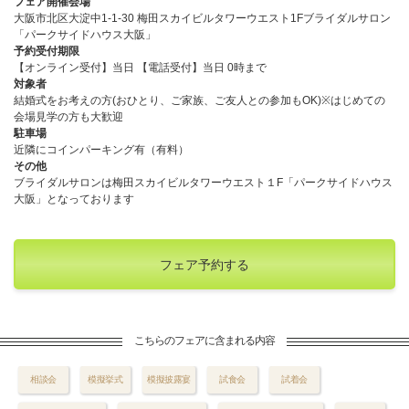
フェア開催会場
大阪市北区大淀中1-1-30 梅田スカイビルタワーウエスト1Fブライダルサロン
「パークサイドハウス大阪」
予約受付期限
【オンライン受付】当日 【電話受付】当日 0時まで
対象者
結婚式をお考えの方(おひとり、ご家族、ご友人との参加もOK)※はじめての
会場見学の方も大歓迎
駐車場
近隣にコインパーキング有（有料）
その他
ブライダルサロンは梅田スカイビルタワーウエスト１F「パークサイドハウス
大阪」となっております
フェア予約する
こちらのフェアに含まれる内容
相談会
模擬挙式
模擬披露宴
試食会
試着会