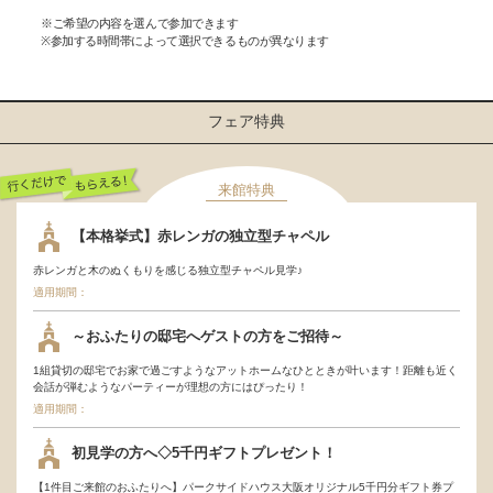
※ご希望の内容を選んで参加できます
※参加する時間帯によって選択できるものが異なります
フェア特典
来館特典
行くだけでもらえ
【本格挙式】赤レンガの独立型チャペル
る！
赤レンガと木のぬくもりを感じる独立型チャペル見学♪
適用期間：
～おふたりの邸宅へゲストの方をご招待～
1組貸切の邸宅でお家で過ごすようなアットホームなひとときが叶います！距離も近く
会話が弾むようなパーティーが理想の方にはぴったり！
適用期間：
初見学の方へ◇5千円ギフトプレゼント！
【1件目ご来館のおふたりへ】パークサイドハウス大阪オリジナル5千円分ギフト券プ