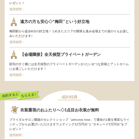
レゼント！
適用期間：
遠方の方も安心◇“梅田’’という好立地
梅田駅から徒歩8分の好立地！うめきたエリアの開発も進み会場までの道のりもお楽し
みいただけます♪
適用期間：
【会場隣接】全天候型プライベートガーデン
邸宅のすぐ横には全天候型のプライベートガーデンが♪たいせつな皆様とアットホーム
にお過ごしいただけます！
適用期間：
成約特典
成約するともらえ
衣装重視のおふたりへ◇1点目お衣装が無料
る！
ブライダルサロン隣接のセレクトショップ「princess rose」で運命の1着を豊富なライ
ンナップからお選びいただけますウェディング12万円分’’と’’タキシード5万円分’’をプ
レゼント’’
適用期間：