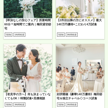
【即決なしの安心フェア】所要時間
【2件目以降の方にオススメ】最大
60分＊短時間でご案内｜梅田貸切邸
140万円優待×こだわり4万試食
宅
5部制
1時間程度
5部制
3時間程度
【初見学の方へ】何も決まっていな
好評開催《豪華140万優待》梅田邸
くてもOK！特製試食×見積相談
宅＆独立チャペル◇コース試食
5部制
3時間程度
5部制
3時間程度