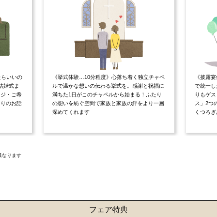
たらいいの
《挙式体験…10分程度》心落ち着く独立チャペ
《披露宴
結婚式ま
ルで温かな想いの伝わる挙式を。感謝と祝福に
で統一し
ージ・ご希
満ちた1日がこのチャペルから始まる！ふたり
りもゲス
たりのお話
の想いを紡ぐ空間で家族と家族の絆をより一層
ス」2つ
深めてくれます
くつろぎ
異なります
フェア特典