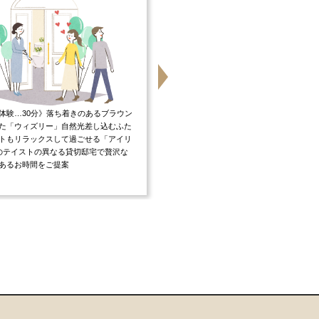
体験…30分》落ち着きのあるブラウン
《4万円相当無料試食…30分 》オープン
た「ウィズリー」自然光差し込むふた
ンからお届けする絶品料理でゲストをお
トもリラックスして過ごせる「アイリ
し♪産地や旬の味覚にこだわり厳選した
のテイストの異なる貸切邸宅で贅沢な
生かした五感で感じるお料理をお楽しみ
あるお時間をご提案
けます。