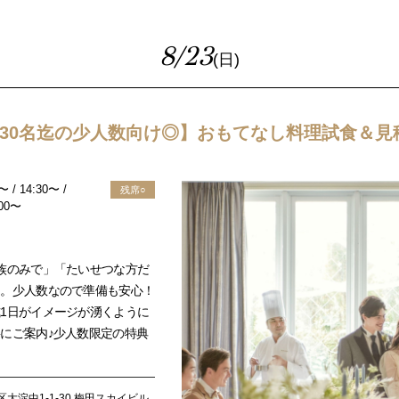
8/23
(日)
～30名迄の少人数向け◎】おもてなし料理試食＆見
〜 / 14:30〜 /
残席○
:00〜
族のみで」「たいせつな方だ
う。少人数なので準備も安心！
1日がイメージが湧くように
にご案内♪少人数限定の特典
大淀中1-1-30 梅田スカイビル