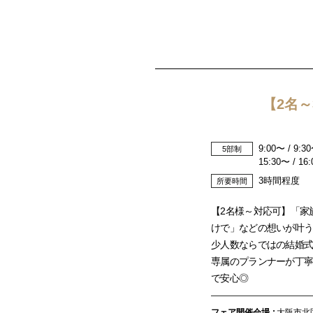
【2名
9:00〜 / 9:30
5部制
15:30〜 / 16
3時間程度
所要時間
【2名様～対応可】「家
けで」などの想いが叶
少人数ならではの結婚式
専属のプランナーが丁寧
で安心◎
フェア開催会場
大阪市北区