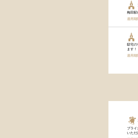
梅田駅
適用期
邸宅の
ます！
適用期
ブライ
いただけ