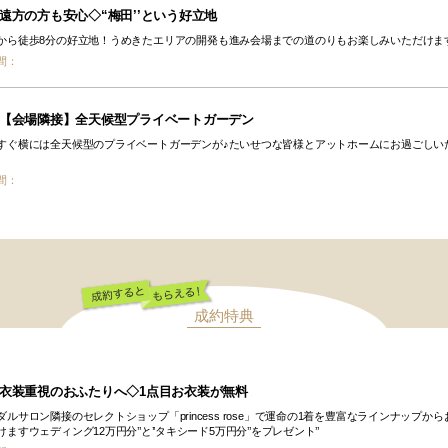
遠方の方も安心◇“梅田’’という好立地
から徒歩8分の好立地！うめきたエリアの開発も進み会場までの道のりもお楽しみいただけま
間：
【会場隣接】全天候型プライベートガーデン
すぐ横には全天候型のプライベートガーデンが♪たいせつな皆様とアットホームにお過ごしい
間：
成約特典
成約するともらえ
る！
衣装重視のおふたりへ◇1点目お衣装が無料
ダルサロン隣接のセレクトショップ「princess rose」で運命の1着を豊富なラインナップから
ますウェディング12万円分’’と’’タキシード5万円分’’をプレゼント’’