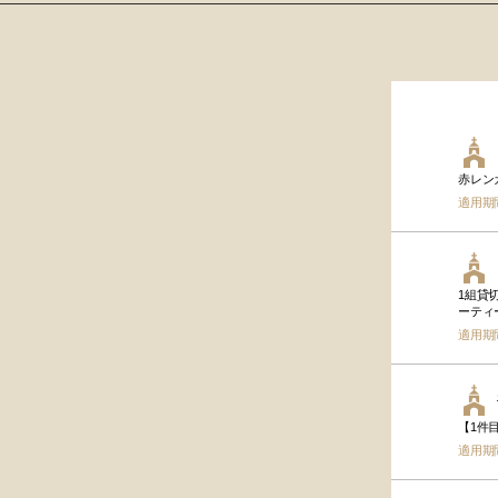
赤レン
適用期
1組貸
ーティ
適用期
【1件
適用期