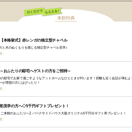
来館特典
行くだけでもらえ
る！
【本格挙式】赤レンガの独立型チャペル
ガと木のぬくもりを感じる独立型チャペル見学♪
間：
～おふたりの邸宅へゲストの方をご招待～
切の邸宅でお家で過ごすようなアットホームなひとときが叶います！距離も近く会話が弾むよ
ーが理想の方にはぴったり！
間：
初見学の方へ◇5千円ギフトプレゼント！
目ご来館のおふたりへ】パークサイドハウス大阪オリジナル5千円分ギフト券プレゼント！
間：