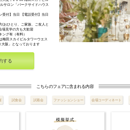
ダルサロン「パークサイドハウス
ン受付】当日 【電話受付】当日
方(おひとり、ご家族、ご友人と
の会場見学の方も大歓迎
キング有（有料）
は梅田スカイビルタワーウエス
ス大阪」となっております
約する
こちらのフェアに含まれる内容
宴
試食会
試着会
ファッションショー
会場コーディネート
模擬挙式