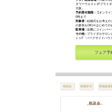
タワーウエスト1Fブライ
大阪」
予約受付期限
【オンライ
0時まで
対象者
結婚式をお考えの
の参加もOK)※はじめて
駐車場
近隣にコインパー
その他
ブライダルサロン
ト１F「パークサイドハウ
フェア予
相談会
模擬挙式
模擬披露
相談会