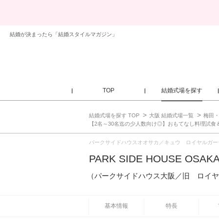
結婚が決まったら「結婚スタイルマガジン」
TOP
結婚式場を探す
結婚式場を探す TOP
大阪 結婚式場一覧
梅田・
【2名～30名迄の少人数向け◎】おもてなし料理試食
パークサイドハウスオオサカ／キュウ ロイヤルガー
PARK SIDE HOUSE OSAK
（パークサイドハウス大阪／旧 ロイヤ
基本情報
特長