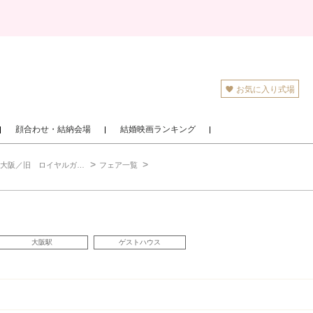
お気に入り式場
顔合わせ・結納会場
結婚映画ランキング
／旧 ロイヤルガーデン大阪梅田）
フェア一覧
大阪駅
ゲストハウス