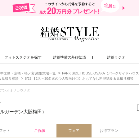
フォトスタジオを探す
結婚準備の基礎知識
結婚ラジオ
中之島・京橋・桜ノ宮 結婚式場一覧
PARK SIDE HOUSE OSAKA（パークサイドハウス大阪
＆見積り相談
8/23 【2名～30名迄の少人数向け◎】おもてなし料理試食＆見積り相談
デンオオサカウメダ
A
ルガーデン大阪梅田）
フォト
ご祝儀
フェア
お得プラン